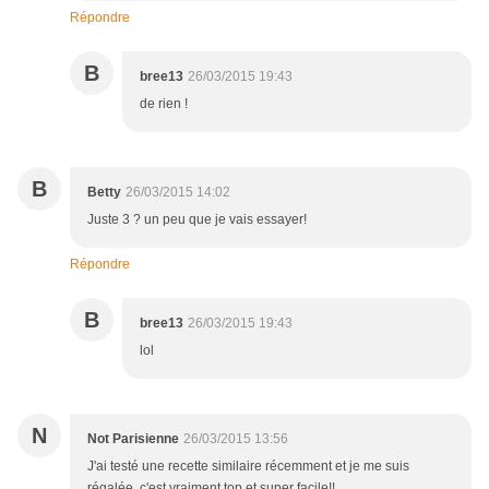
Répondre
B
bree13
26/03/2015 19:43
de rien !
B
Betty
26/03/2015 14:02
Juste 3 ? un peu que je vais essayer!
Répondre
B
bree13
26/03/2015 19:43
lol
N
Not Parisienne
26/03/2015 13:56
J'ai testé une recette similaire récemment et je me suis
régalée, c'est vraiment top et super facile!!