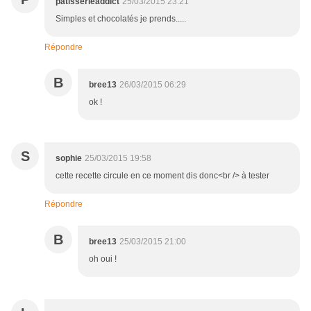
patisserieaddict
25/03/2015 23:21
Simples et chocolatés je prends.....
Répondre
B
bree13
26/03/2015 06:29
ok !
S
sophie
25/03/2015 19:58
cette recette circule en ce moment dis donc<br /> à tester
Répondre
B
bree13
25/03/2015 21:00
oh oui !