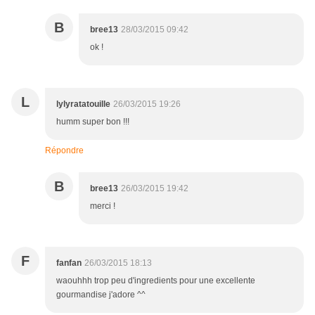
B
bree13
28/03/2015 09:42
ok !
L
lylyratatouille
26/03/2015 19:26
humm super bon !!!
Répondre
B
bree13
26/03/2015 19:42
merci !
F
fanfan
26/03/2015 18:13
waouhhh trop peu d'ingredients pour une excellente
gourmandise j'adore ^^