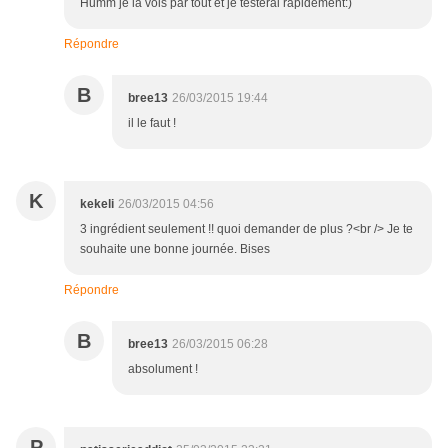
Humm je la vois par tout et je testerai rapidement:)
Répondre
B
bree13
26/03/2015 19:44
il le faut !
K
kekeli
26/03/2015 04:56
3 ingrédient seulement !! quoi demander de plus ?<br /> Je te
souhaite une bonne journée. Bises
Répondre
B
bree13
26/03/2015 06:28
absolument !
P