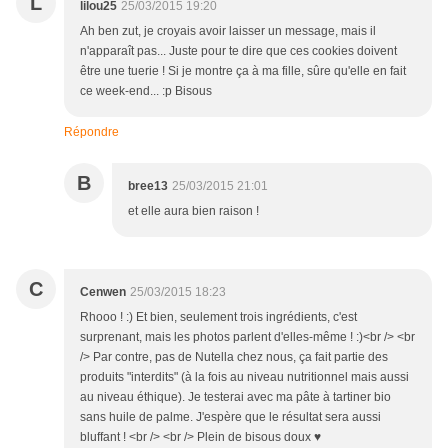
L
lilou25
25/03/2015 19:20
Ah ben zut, je croyais avoir laisser un message, mais il
n'apparaît pas... Juste pour te dire que ces cookies doivent
être une tuerie ! Si je montre ça à ma fille, sûre qu'elle en fait
ce week-end... :p Bisous
Répondre
B
bree13
25/03/2015 21:01
et elle aura bien raison !
C
Cenwen
25/03/2015 18:23
Rhooo ! :) Et bien, seulement trois ingrédients, c'est
surprenant, mais les photos parlent d'elles-même ! :)<br /> <br
/> Par contre, pas de Nutella chez nous, ça fait partie des
produits "interdits" (à la fois au niveau nutritionnel mais aussi
au niveau éthique). Je testerai avec ma pâte à tartiner bio
sans huile de palme. J'espère que le résultat sera aussi
bluffant ! <br /> <br /> Plein de bisous doux ♥