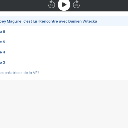
bey Maguire, c'est lui ! Rencontre avec Damien Witecka
e 6
e 5
e 4
e 3
s créatrices de la VF !
e 2
e 1
e Mektoub My Love arrive enfin ! Rencontre avec Shaïn Boumedine et Sal
i : après Toni en famille
elle réalise le bouleversant Dites lui que je l'aime