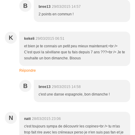
B
bree13
29/03/2015 14:57
2 points en commun !
K
kekeli
29/03/2015 06:51
et bien je te connais un petit peu mieux maintenant.<br />
C'est quoi la sévillane que tu fais depuis 7 ans ???<br /> Je te
souhaite un bon dimanche. Bisous
Répondre
B
bree13
29/03/2015 14:58
c'est une danse espagnole, bon dimanche !
N
natt
28/03/2015 23:06
c'est toujours sympa de découvrir les copines<br /> tu m'as
trop fait rire avec les créneaux perso je n'en suis pas fan et je