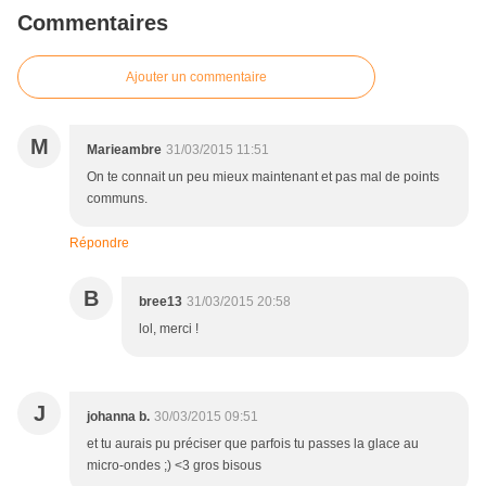
Commentaires
Ajouter un commentaire
M
Marieambre
31/03/2015 11:51
On te connait un peu mieux maintenant et pas mal de points
communs.
Répondre
B
bree13
31/03/2015 20:58
lol, merci !
J
johanna b.
30/03/2015 09:51
et tu aurais pu préciser que parfois tu passes la glace au
micro-ondes ;) <3 gros bisous