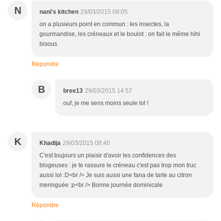
N
nani's kitchen
29/03/2015 09:05
on a plusieurs point en commun : les insectes, la
gourmandise, les créneaux et le boulot : on fait le même hihi
bisous
Répondre
B
bree13
29/03/2015 14:57
ouf, je me sens moins seule lol !
K
Khadija
29/03/2015 08:40
C'est toujours un plaisir d'avoir les confidences des
blogeuses : je te rassure le créneau c'est pas trop mon truc
aussi lol :D<br /> Je suis aussi une fana de tarte au citron
meringuée :p<br /> Bonne journée dominicale
Répondre