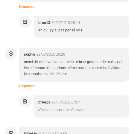
Répondre
B
bree13
30/03/2015 20:14
ah oui, j'y ai pas pensé lol !
S
sophie
29/03/2015 16:26
merci de cette version adaptée :)<br /> gourmande moi aussi,
les créneaux n'en parlons même pas, par contre la sévillane
je connais pas ..<br /> bise
Répondre
B
bree13
29/03/2015 17:57
c'est une danse de séduction !
P