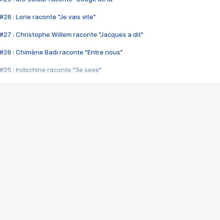
28 : Lorie raconte "Je vais vite"
#27 : Christophe Willem raconte "Jacques a dit"
#26 : Chimène Badi raconte "Entre nous"
#25 : Indochine raconte "3e sexe"
#24 : Zaho raconte "C'est chelou"
#23 : Patrick Bruel raconte "Au café des délices"
#22 : Kyo raconte "Le chemin"
#21 : Nolwenn Leroy raconte "Cassé"
#20 : Patrick Hernandez raconte "Born to be alive"
#19 : Lorie raconte "Près de moi"
#18 : Michael Jones raconte "A nos actes manqués" (avec Jean-Jacque
#17 : Khaled raconte "Aïcha"