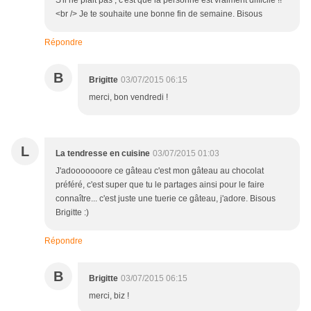
S'il ne plait pas , c'est que la personne est vraiment difficile !!
<br /> Je te souhaite une bonne fin de semaine. Bisous
Répondre
B
Brigitte
03/07/2015 06:15
merci, bon vendredi !
L
La tendresse en cuisine
03/07/2015 01:03
J'adooooooore ce gâteau c'est mon gâteau au chocolat
préféré, c'est super que tu le partages ainsi pour le faire
connaître... c'est juste une tuerie ce gâteau, j'adore. Bisous
Brigitte :)
Répondre
B
Brigitte
03/07/2015 06:15
merci, biz !