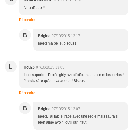
Mattioli Béatrice
07/10/2015 13:14
Magnifique !!!!!
Répondre
B
Brigitte
07/10/2015 13:17
merci ma belle, bisous !
L
lilou25
07/10/2015 13:03
Il est superbe ! Et très girly avec l'effet matelassé et les perles !
Je suis sûre qu'elle va adorer ! Bisous
Répondre
B
Brigitte
07/10/2015 13:07
merci, j'ai fait le tracé avec une règle mais j'aurais
bien aimé avoir l'outil qu'il faut !