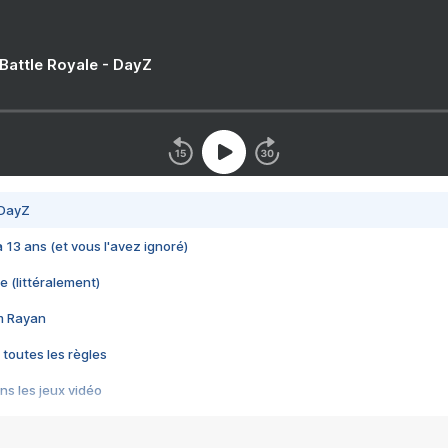
 Battle Royale - DayZ
 DayZ
 a 13 ans (et vous l'avez ignoré)
e (littéralement)
im Rayan
 toutes les règles
s les jeux vidéo
us choquant de Rockstar ? - Le scandale BULLY