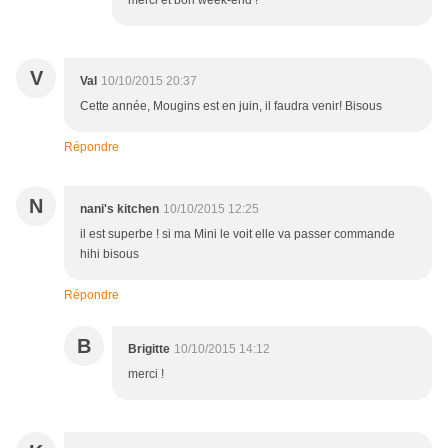
merci et bon week-end !
V
Val
10/10/2015 20:37
Cette année, Mougins est en juin, il faudra venir! Bisous
Répondre
N
nani's kitchen
10/10/2015 12:25
il est superbe ! si ma Mini le voit elle va passer commande
hihi bisous
Répondre
B
Brigitte
10/10/2015 14:12
merci !