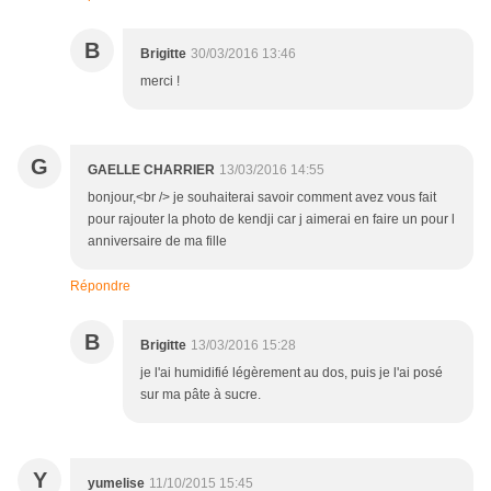
B
Brigitte
30/03/2016 13:46
merci !
G
GAELLE CHARRIER
13/03/2016 14:55
bonjour,<br /> je souhaiterai savoir comment avez vous fait
pour rajouter la photo de kendji car j aimerai en faire un pour l
anniversaire de ma fille
Répondre
B
Brigitte
13/03/2016 15:28
je l'ai humidifié légèrement au dos, puis je l'ai posé
sur ma pâte à sucre.
Y
yumelise
11/10/2015 15:45