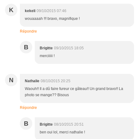
K
kekeli
09/10/2015 07:46
wouaaaah !!! bravo, magnifique !
Répondre
B
Brigitte
09/10/2015 18:05
merciiiii !
N
Nathalie
08/10/2015 20:25
Waouh!! Il a dû faire fureur ce gâteau!! Un grand bravo!! La
photo se mange?? Bisous
Répondre
B
Brigitte
08/10/2015 20:51
ben oui lol, merci nathalie !