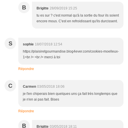
B
Brigitte
28/09/2019 15:25
tu es sur ? c'est normal qu'à la sortie du four ils soient
encore mous. C'est en refroidissant qu'ils durcissent.
S
sophie
18/07/2018 12:54
https://plaisiretgourmandise.blog4ever.com/cookies-moelleux-
1<br /> <br /> merci à toi
Répondre
C
Carmen
03/05/2018 18:06
je t'en chiperais bien quelques uns ça fait très longtemps que
je n'en ai pas fait. Bises
Répondre
B
Brigitte
03/05/2018 18:11