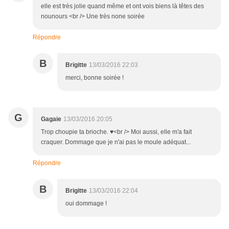
elle est très jolie quand même et ont vois biens là têtes des
nounours <br /> Une très none soirée
Répondre
B
Brigitte
13/03/2016 22:03
merci, bonne soirée !
G
Gagaie
13/03/2016 20:05
Trop choupie ta brioche. ♥<br /> Moi aussi, elle m'a fait
craquer. Dommage que je n'ai pas le moule adéquat...
Répondre
B
Brigitte
13/03/2016 22:04
oui dommage !