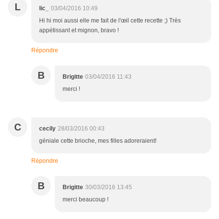
L
lic_
03/04/2016 10:49
Hi hi moi aussi elle me fait de l'œil cette recette ;) Très
appétissant et mignon, bravo !
Répondre
B
Brigitte
03/04/2016 11:43
merci !
C
cecily
28/03/2016 00:43
géniale cette brioche, mes filles adoreraient!
Répondre
B
Brigitte
30/03/2016 13:45
merci beaucoup !