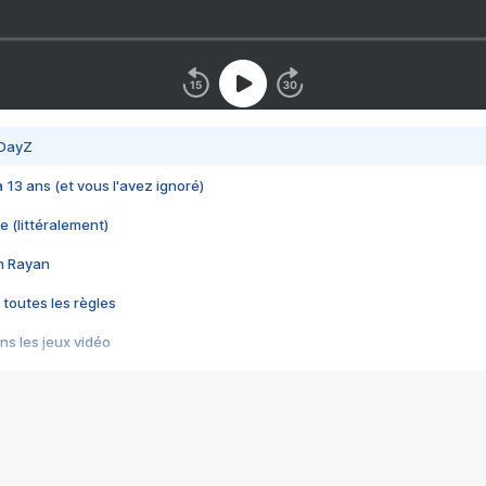
 DayZ
 a 13 ans (et vous l'avez ignoré)
e (littéralement)
im Rayan
 toutes les règles
s les jeux vidéo
us choquant de Rockstar ? - Le scandale BULLY
e plus moche de Steam
du RÊVE tourne au CAUCHEMAR