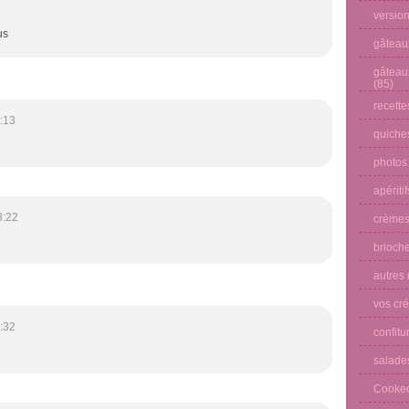
versio
us
gâteau
gâteau
(85)
recette
:13
quiches
photos
apéritif
8:22
crèmes
brioche
autres
vos cré
:32
confitu
salade
Cooke