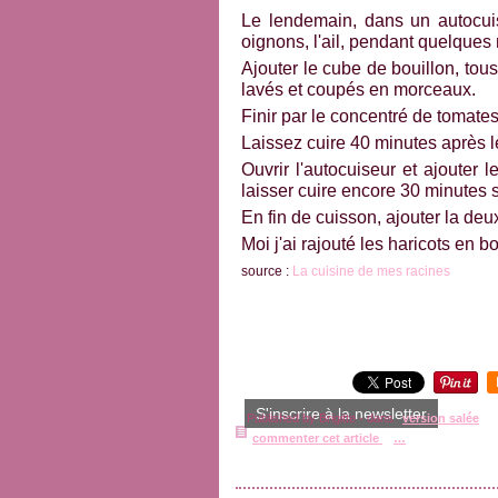
Le lendemain, dans un autocuiseu
oignons, l'ail, pendant quelques 
Ajouter le cube de bouillon, tou
lavés et coupés en morceaux.
Finir par le concentré de tomates,
Laissez cuire 40 minutes après le
Ouvrir l'autocuiseur et ajouter
laisser cuire encore 30 minutes s
En fin de cuisson, ajouter la de
Moi j'ai rajouté les haricots en b
source :
La cuisine de mes racines
S'inscrire à la newsletter
Published by Brigitte
-
dans
version salée
commenter cet article
…