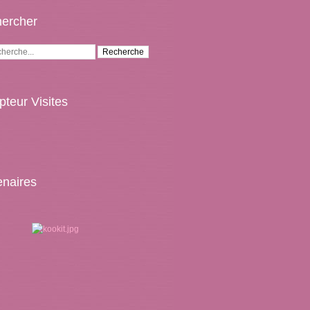
ercher
teur Visites
enaires