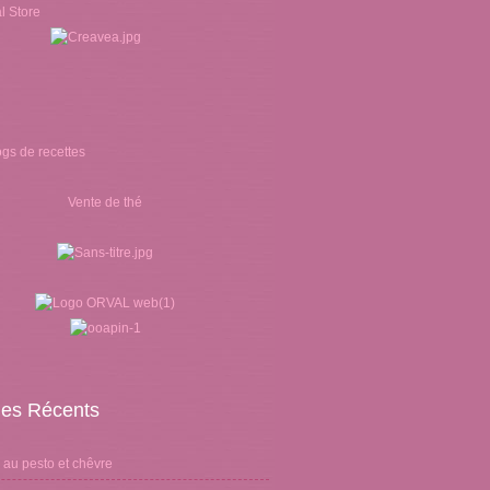
Vente de thé
cles Récents
 au pesto et chêvre