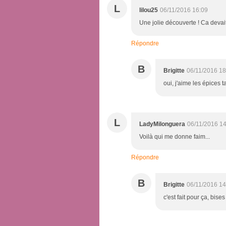
L
lilou25
06/11/2016 16:09
Une jolie découverte ! Ca devai
Répondre
B
Brigitte
06/11/2016 18
oui, j'aime les épices t
L
LadyMilonguera
06/11/2016 1
Voilà qui me donne faim...
Répondre
B
Brigitte
06/11/2016 14
c'est fait pour ça, bises 