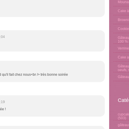
Mounas
Cake à
Browni
Cookie
:04
Gâteau
100 % p
Verrine
Cake a
Gâteau 
oeufs, 
d qu'il fait chez nous<br /> très bonne soirée
Gâteau
Caté
:19
ée !
cupcake
(503)
gâteaux