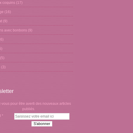
x coquins
(17)
age
(16)
at
(9)
ons avec bonbons
(9)
6)
5)
(5)
s
(3)
letter
vous pour être averti des nouveaux articles
publiés.
l