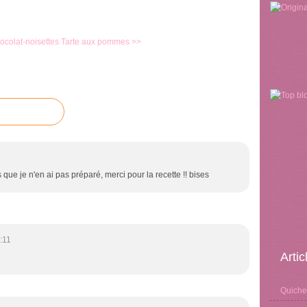
ocolat-noisettes
Tarte aux pommes >>
s que je n'en ai pas préparé, merci pour la recette !! bises
:11
Arti
Quiche