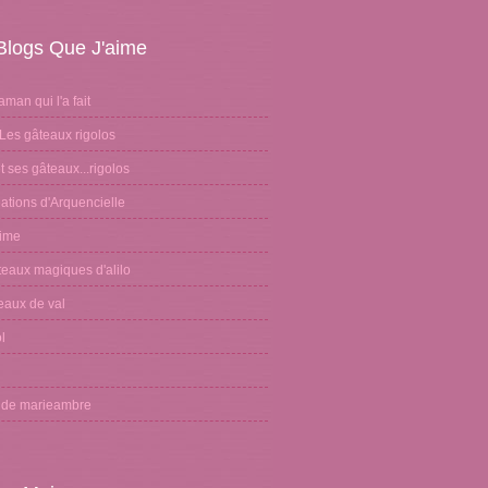
Blogs Que J'aime
aman qui l'a fait
Les gâteaux rigolos
 ses gâteaux...rigolos
ations d'Arquencielle
sime
teaux magiques d'alilo
eaux de val
l
n
g de marieambre