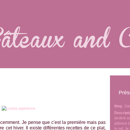
Prés
Blog
: Ga
Descript
destiné 
 récemment. Je pense que c'est la première mais pas
gâteaux à
re cet hiver. Il existe différentes recettes de ce plat,
le net. J