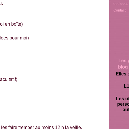
u.
quelques
Contact
oi en boîte)
lées pour moi)
Les 
blog 
Elles 
cultatif)
L1
Les ut
pers
aut
s les faire tremper au moins 12 h la veille.