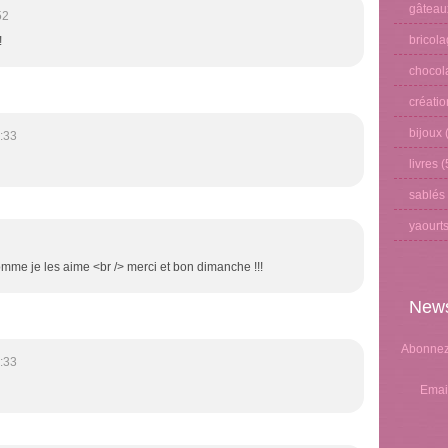
gâteau
52
bricol
!
chocol
créati
bijoux
(
:33
livres
(
sablés
yaourt
mme je les aime <br /> merci et bon dimanche !!!
News
Abonnez-
:33
Emai