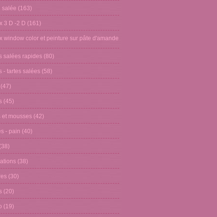
n salée
(163)
x 3 D -2 D
(161)
x window color et peinture sur pâte d'amande
s salées rapides
(80)
 - tartes salées
(58)
(47)
s
(45)
 et mousses
(42)
s - pain
(40)
(38)
ations
(38)
res
(30)
s
(20)
o
(19)