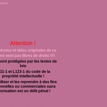
 pages.
Attention !
photos et idées originales de ce
ne sont pas libres de droits !!!!
sont protégées par les textes de
lois
11-1 et L123-1 du code de la
propriété intellectuelle !
iliser et les reprendre à des fins
onnelles ou commerciales sans
orisation est un délit pénal !