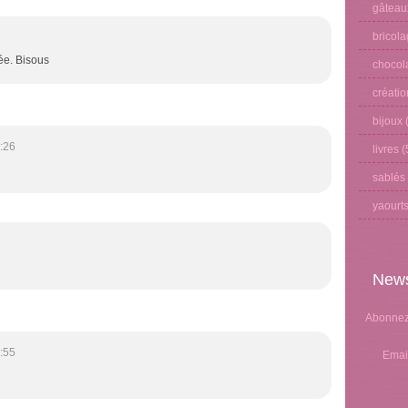
gâteau
bricol
ée. Bisous
chocol
créati
bijoux
(
:26
livres
(
sablés
yaourt
News
Abonnez-
:55
Emai