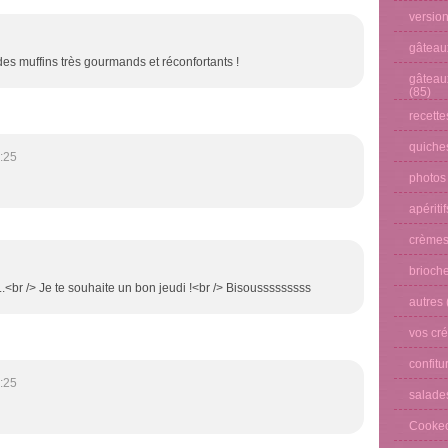
versio
gâteau
es muffins très gourmands et réconfortants !
gâteau
(85)
recette
quiches
:25
photos
apéritif
crèmes
brioche
n ...<br /> Je te souhaite un bon jeudi !<br /> Bisousssssssss
autres
vos cré
confitu
:25
salade
Cooke