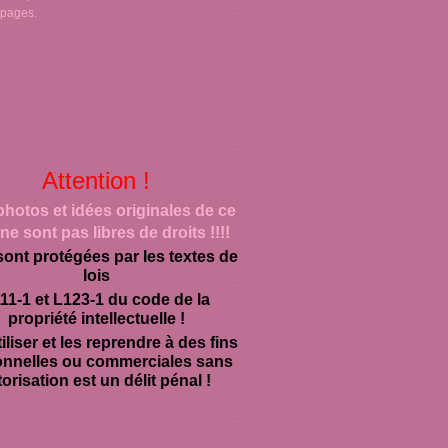
 pages.
Attention !
photos et idées originales de ce
ne sont pas libres de droits !!!!
sont protégées par les textes de
lois
11-1 et L123-1 du code de la
propriété intellectuelle !
iliser et les reprendre à des fins
onnelles ou commerciales sans
orisation est un délit pénal !