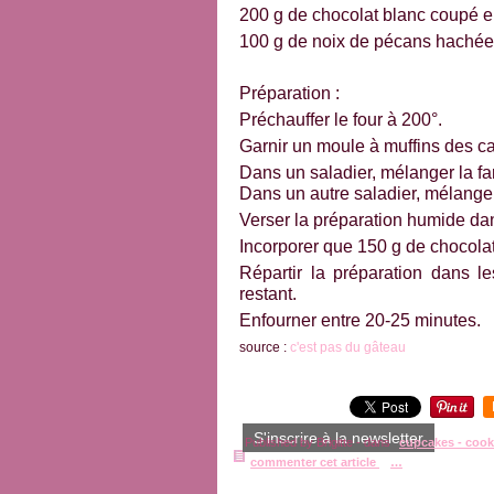
200 g de chocolat blanc coupé e
100 g de noix de pécans hachées 
Préparation :
Préchauffer le four à 200°.
Garnir un moule à muffins des ca
Dans un saladier, mélanger la fari
Dans un autre saladier, mélanger l
Verser la préparation humide dan
Incorporer que 150 g de chocolat
Répartir la préparation dans l
restant.
Enfourner entre 20-25 minutes.
source :
c'est pas du gâteau
S'inscrire à la newsletter
Published by Brigitte
-
dans
cupcakes - cooki
commenter cet article
…