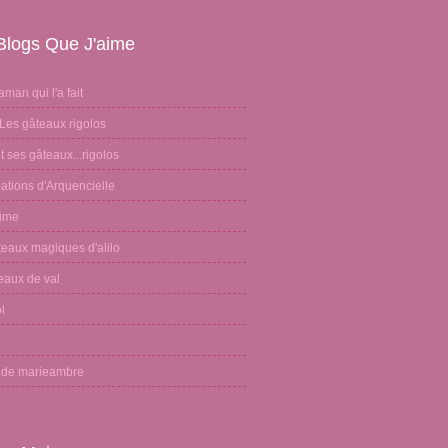
Blogs Que J'aime
aman qui l'a fait
Les gâteaux rigolos
 ses gâteaux...rigolos
ations d'Arquencielle
sime
teaux magiques d'alilo
eaux de val
l
n
g de marieambre