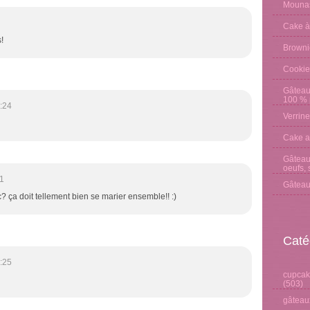
Mounas
Cake à
!
Browni
Cookie
Gâteau
100 % p
:24
Verrine
Cake a
Gâteau 
oeufs, 
11
Gâteau
? ça doit tellement bien se marier ensemble!! :)
Caté
:25
cupcake
(503)
gâteaux