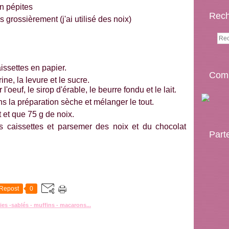
n pépites
Rech
grossièrement (j'ai utilisé des noix)
issettes en papier.
Comp
ne, la levure et le sucre.
'oeuf, le sirop d'érable, le beurre fondu et le lait.
s la préparation sèche et mélanger le tout.
 et que 75 g de noix.
es caissettes et parsemer des noix et du chocolat
Part
Repost
0
es -sablés - muffins - macarons...