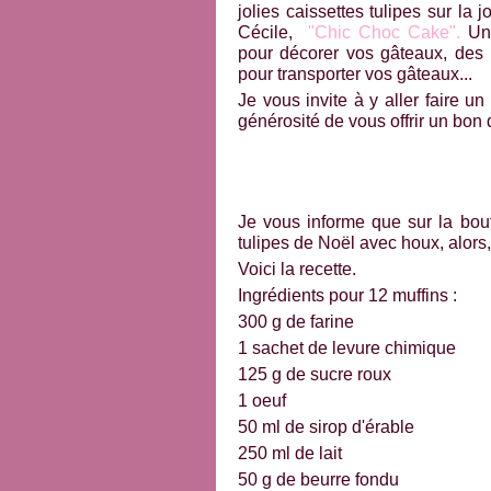
jolies caissettes tulipes sur la 
Cécile,
"Chic Choc Cake".
Une
pour décorer vos gâteaux, des m
pour transporter vos gâteaux...
Je vous invite à y aller faire un
générosité de vous offrir un bon 
Je vous informe que sur la bout
tulipes de Noël avec houx, alors, 
Voici la recette.
Ingrédients pour 12 muffins :
300 g de farine
1 sachet de levure chimique
125 g de sucre roux
1 oeuf
50 ml de sirop d'érable
250 ml de lait
50 g de beurre fondu