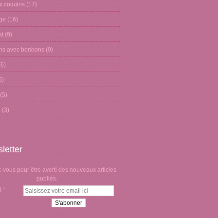
x coquins
(17)
age
(16)
at
(9)
ons avec bonbons
(9)
6)
5)
(5)
s
(3)
letter
vous pour être averti des nouveaux articles
publiés.
l