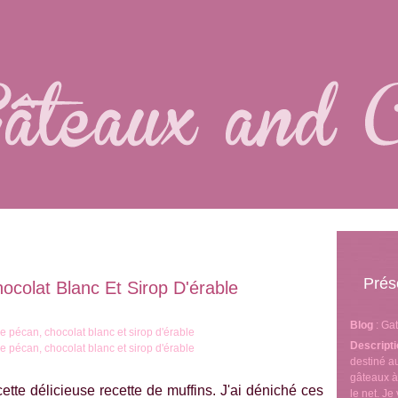
Prés
ocolat Blanc Et Sirop D'érable
Blog
: Ga
Descript
destiné 
gâteaux à
ette délicieuse recette de muffins. J'ai déniché ces
le net. J