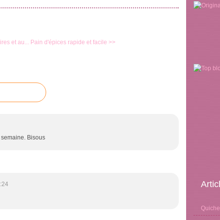
res et au...
Pain d'épices rapide et facile >>
e semaine. Bisous
Arti
:24
Quiche