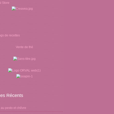
Vente de thé
cles Récents
 au pesto et chêvre