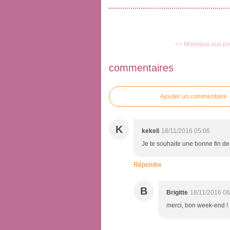
<< Moelleux aux poi
commentaires
Ajouter un commentaire
K
kekeli
18/11/2016 05:06
Je te souhaite une bonne fin d
Répondre
B
Brigitte
18/11/2016 06
merci, bon week-end !