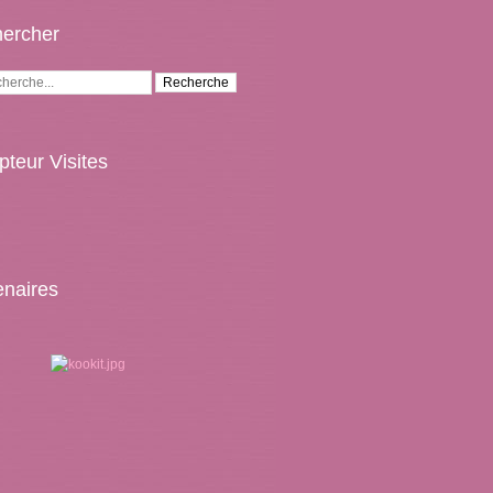
ercher
teur Visites
enaires