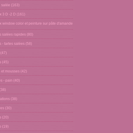
n salée
(163)
x 3 D -2 D
(161)
x window color et peinture sur pâte d'amande
s salées rapides
(80)
 - tartes salées
(58)
(47)
s
(45)
 et mousses
(42)
s - pain
(40)
(38)
ations
(38)
res
(30)
s
(20)
o
(19)