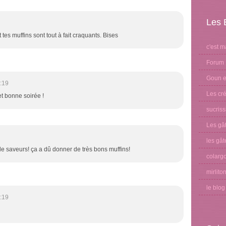
Les 
Et tes muffins sont tout à fait craquants. Bises
c'est m
Forum 
Goun et
:19
Les cré
et bonne soirée !
sucris
Les gâ
les gât
e saveurs! ça a dû donner de très bons muffins!
colargo
mirlito
le blo
:19