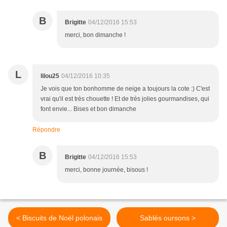
B
Brigitte
04/12/2016 15:53
merci, bon dimanche !
L
lilou25
04/12/2016 10:35
Je vois que ton bonhomme de neige a toujours la cote :) C'est
vrai qu'il est très chouette ! Et de très jolies gourmandises, qui
font envie... Bises et bon dimanche
Répondre
B
Brigitte
04/12/2016 15:53
merci, bonne journée, bisous !
< Biscuits de Noël polonais
Sablés oursons >