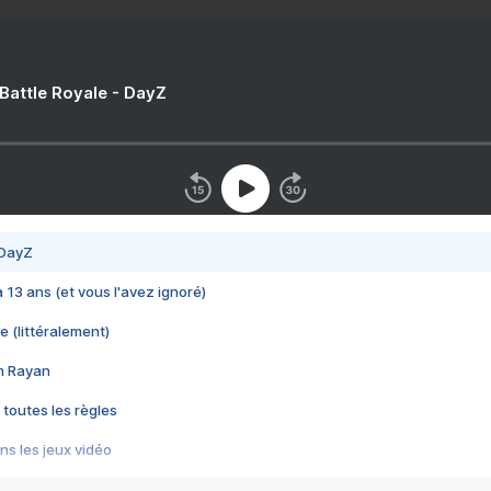
 Battle Royale - DayZ
 DayZ
 a 13 ans (et vous l'avez ignoré)
e (littéralement)
im Rayan
 toutes les règles
s les jeux vidéo
us choquant de Rockstar ? - Le scandale BULLY