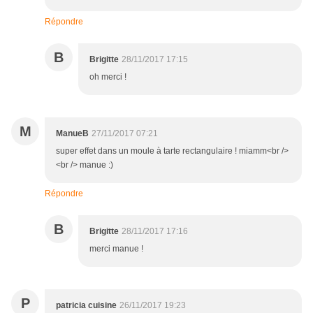
Répondre
B
Brigitte
28/11/2017 17:15
oh merci !
M
ManueB
27/11/2017 07:21
super effet dans un moule à tarte rectangulaire ! miamm<br />
<br /> manue :)
Répondre
B
Brigitte
28/11/2017 17:16
merci manue !
P
patricia cuisine
26/11/2017 19:23