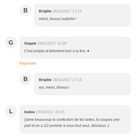
B
Brigitte
28/11/2017 17:13
merci, bisous isabelle !
G
Gagaie
28/11/2017 10:29
C'est simple et tellement bon à la fois. ♥
Répondre
B
Brigitte
28/11/2017 17:13
oui, merci, bisous !
L
loulou
27/11/2017 23:23
j'aime beaucoup la confection de tes tartes, tu coupes une
part et on a 1/2 pomme à nous tout seul, délicieux ;)