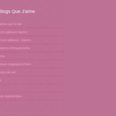
Blogs Que J'aime
aman qui l'a fait
Les gâteaux rigolos
 ses gâteaux...rigolos
ations d'Arquencielle
sime
teaux magiques d'alilo
eaux de val
l
n
g de marieambre