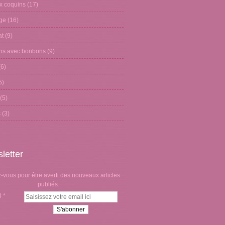
x coquins
(17)
age
(16)
at
(9)
ons avec bonbons
(9)
6)
5)
(5)
s
(3)
letter
vous pour être averti des nouveaux articles
publiés.
l