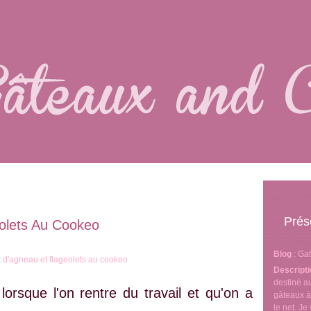
Prés
olets Au Cookeo
Blog
: Ga
Descript
destiné 
lorsque l'on rentre du travail et qu'on a
gâteaux à
le net. J