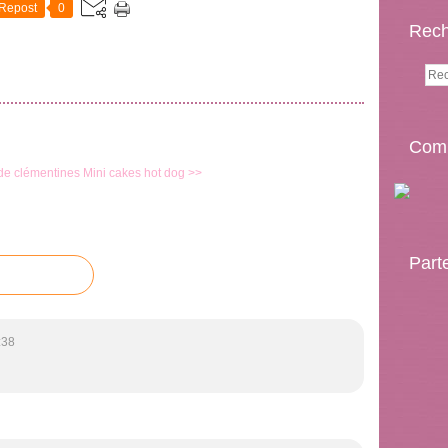
Repost
0
Rech
Comp
 de clémentines
Mini cakes hot dog >>
Part
:38