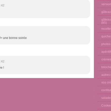
versio
:42
gâteau
gâteau
(85)
recette
quiches
 /> une bonne soirée
photos
apéritif
crèmes
:42
brioche
e !
autres
vos cré
confitu
salade
Cooke