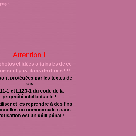
 pages.
Attention !
photos et idées originales de ce
ne sont pas libres de droits !!!!
sont protégées par les textes de
lois
11-1 et L123-1 du code de la
propriété intellectuelle !
iliser et les reprendre à des fins
onnelles ou commerciales sans
orisation est un délit pénal !