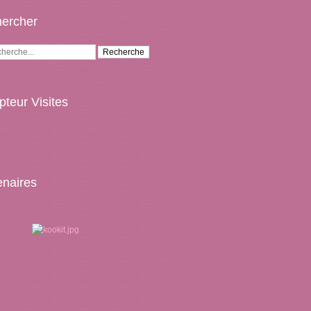
ercher
teur Visites
enaires