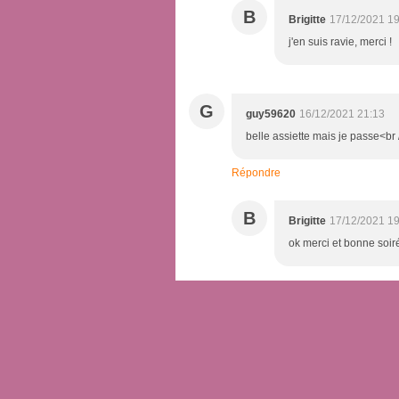
B
Brigitte
17/12/2021 19
j'en suis ravie, merci !
G
guy59620
16/12/2021 21:13
belle assiette mais je passe<br
Répondre
B
Brigitte
17/12/2021 19
ok merci et bonne soiré