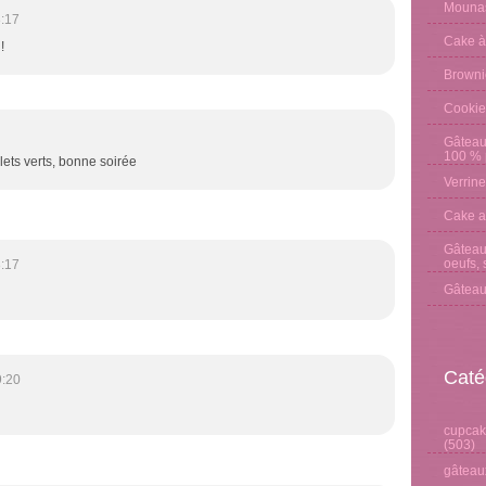
Mounas
:17
Cake à
!
Browni
Cookie
Gâteau
100 % p
lets verts, bonne soirée
Verrine
Cake a
Gâteau 
oeufs, 
:17
Gâteau
Caté
9:20
cupcake
(503)
gâteaux