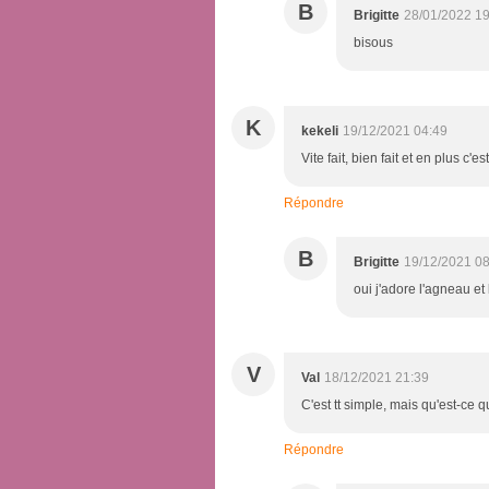
B
Brigitte
28/01/2022 19
bisous
K
kekeli
19/12/2021 04:49
Vite fait, bien fait et en plus c
Répondre
B
Brigitte
19/12/2021 08
oui j'adore l'agneau et
V
Val
18/12/2021 21:39
C'est tt simple, mais qu'est-ce 
Répondre