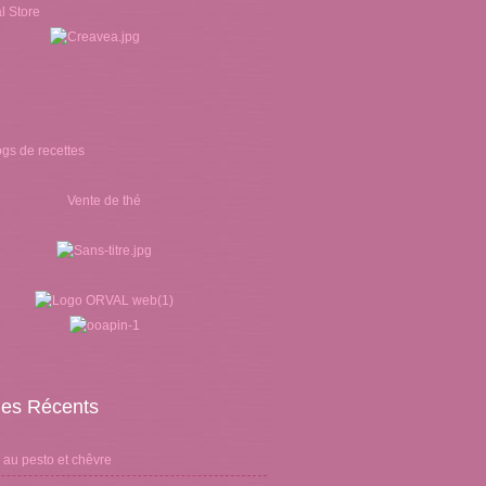
Vente de thé
cles Récents
 au pesto et chêvre