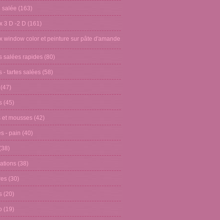
n salée
(163)
x 3 D -2 D
(161)
x window color et peinture sur pâte d'amande
s salées rapides
(80)
 - tartes salées
(58)
(47)
s
(45)
 et mousses
(42)
s - pain
(40)
(38)
ations
(38)
res
(30)
s
(20)
o
(19)