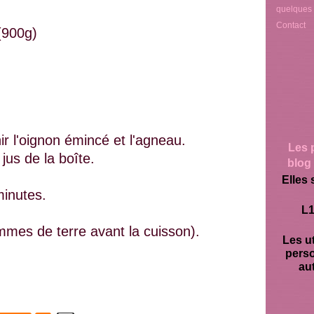
quelques
Contact
(900g)
r l'oignon émincé et l'agneau.
Les 
 jus de la boîte.
blog 
Elles 
minutes.
L1
mmes de terre avant la cuisson).
Les ut
pers
aut