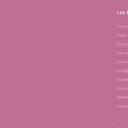
Les 
c'est m
Forum 
Goun et
Les cré
sucris
Les gâ
les gât
colargo
mirlito
le blo