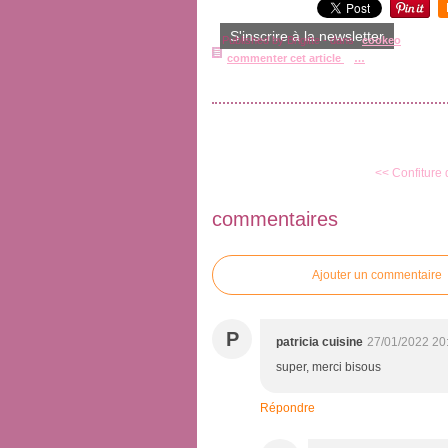
S'inscrire à la newsletter
Published by Brigitte
-
dans
cookeo
commenter cet article
…
<< Confiture
commentaires
Ajouter un commentaire
P
patricia cuisine
27/01/2022 20
super, merci bisous
Répondre