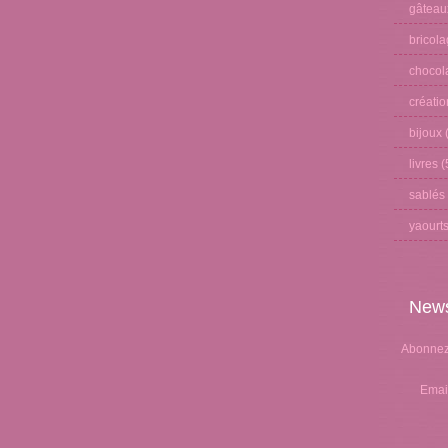
gâteau
bricol
chocol
créati
bijoux
(
livres
(
sablés
yaourt
News
Abonnez-
Emai