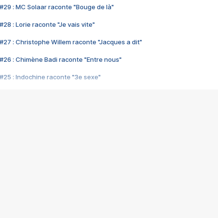
#29 : MC Solaar raconte "Bouge de là"
28 : Lorie raconte "Je vais vite"
#27 : Christophe Willem raconte "Jacques a dit"
#26 : Chimène Badi raconte "Entre nous"
#25 : Indochine raconte "3e sexe"
#24 : Zaho raconte "C'est chelou"
#23 : Patrick Bruel raconte "Au café des délices"
#22 : Kyo raconte "Le chemin"
#21 : Nolwenn Leroy raconte "Cassé"
#20 : Patrick Hernandez raconte "Born to be alive"
#19 : Lorie raconte "Près de moi"
#18 : Michael Jones raconte "A nos actes manqués" (avec Jean-Jacque
#17 : Khaled raconte "Aïcha"