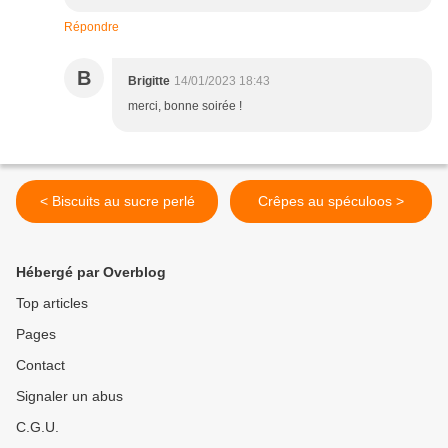
Répondre
B
Brigitte
14/01/2023 18:43
merci, bonne soirée !
< Biscuits au sucre perlé
Crêpes au spéculoos >
Hébergé par Overblog
Top articles
Pages
Contact
Signaler un abus
C.G.U.