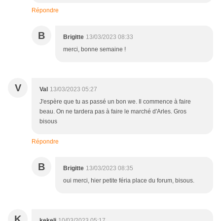
Répondre
B
Brigitte
13/03/2023 08:33
merci, bonne semaine !
V
Val
13/03/2023 05:27
J'espère que tu as passé un bon we. Il commence à faire
beau. On ne tardera pas à faire le marché d'Arles. Gros
bisous
Répondre
B
Brigitte
13/03/2023 08:35
oui merci, hier petite féria place du forum, bisous.
K
kekeli
10/03/2023 05:17