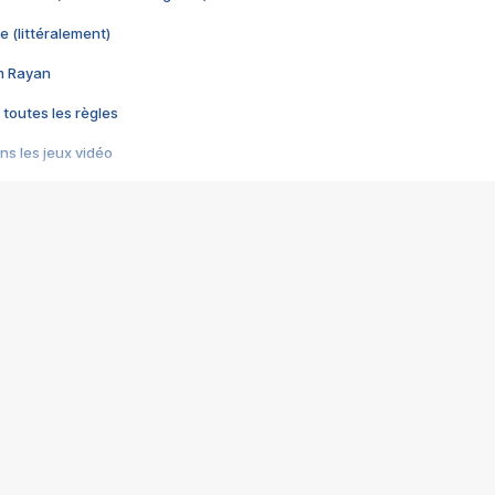
e (littéralement)
im Rayan
 toutes les règles
s les jeux vidéo
us choquant de Rockstar ? - Le scandale BULLY
e plus moche de Steam
du RÊVE tourne au CAUCHEMAR
pendant 8 heures
it… à tort
umiliés par un jeu vidéo
ire - Final Fantasy 8
ti un empire - Age of Empires