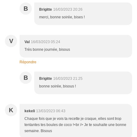
B
Brigitte
16/03/2023 20:26
merci, bonne soirée, bises !
V
Val
16/03/2023 05:24
Très bonne journée, bisous
Répondre
B
Brigitte
16/03/2023 21:25
bonne soirée, bisous !
K
kekeli
13/03/2023 06:43
Chaque fois que je vois ta recette je craque, elles sont trop
tentantes tes boules de coco !<br /> Je te souhaite une bonne
semaine. Bisous