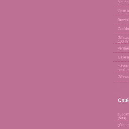
Mounas
Cake à
Browni
Cookie
Gâteau
100 % p
Verrine
Cake a
Gâteau 
oeufs, 
Gâteau
Caté
cupcake
(503)
gâteaux