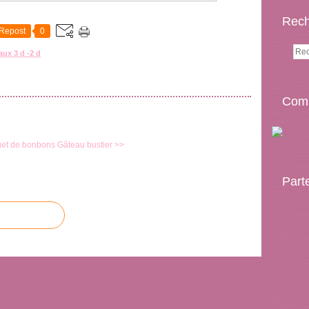
Rech
Repost
0
aux 3 d -2 d
Comp
et de bonbons
Gâteau bustier >>
Part