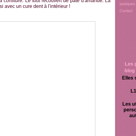
a confiture. Le tout recouvert de pâte d'amande. La
quelques
 avec un cure dent à l'intérieur !
Contact
Les 
blog 
Elles 
L1
Les ut
pers
aut