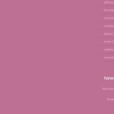
gâteau
bricol
chocol
créati
bijoux
(
livres
(
sablés
yaourt
News
Abonnez-
Emai