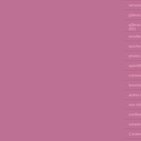
versio
gâteau
gâteau
(85)
recette
quiches
photos
apéritif
crèmes
brioche
autres
vos cré
confitu
salade
Cooke