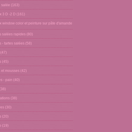
n salée
(163)
x 3 D -2 D
(161)
x window color et peinture sur pâte d'amande
s salées rapides
(80)
 - tartes salées
(58)
(47)
s
(45)
 et mousses
(42)
s - pain
(40)
(38)
ations
(38)
res
(30)
s
(20)
o
(19)