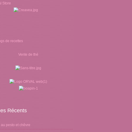
Vente de thé
cles Récents
 au pesto et chêvre