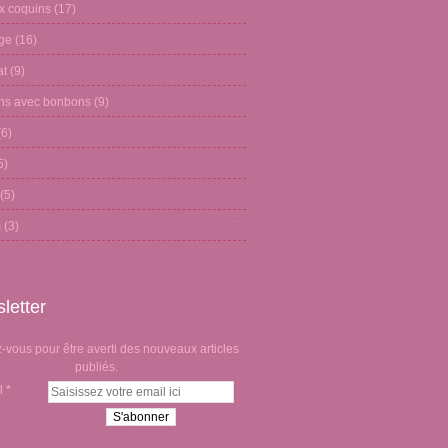
x coquins
(17)
age
(16)
at
(9)
ons avec bonbons
(9)
6)
5)
(5)
s
(3)
letter
vous pour être averti des nouveaux articles
publiés.
l