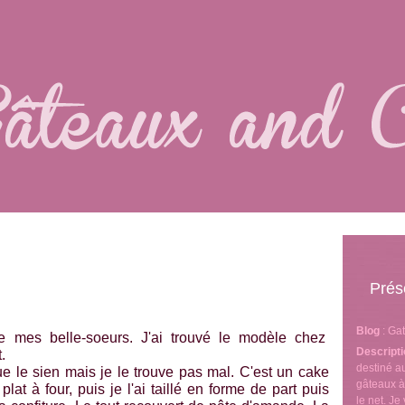
Prés
Blog
: Ga
de mes belle-soeurs. J'ai trouvé le modèle chez
Descript
.
destiné 
ue le sien mais je le trouve pas mal. C'est un cake
gâteaux à
plat à four, puis je l'ai taillé en forme de part puis
le net. J