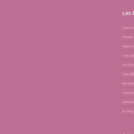
Les 
c'est m
Forum 
Goun et
Les cré
sucris
Les gâ
les gât
colargo
mirlito
le blo