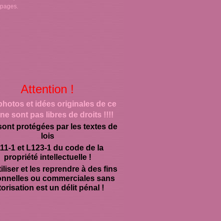
 pages.
Attention !
photos et idées originales de ce
ne sont pas libres de droits !!!!
sont protégées par les textes de
lois
11-1 et L123-1 du code de la
propriété intellectuelle !
iliser et les reprendre à des fins
onnelles ou commerciales sans
orisation est un délit pénal !