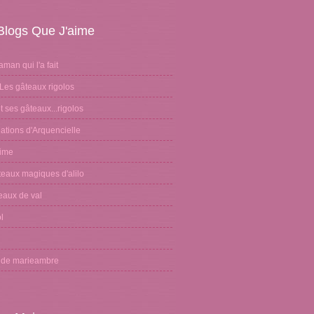
Blogs Que J'aime
aman qui l'a fait
Les gâteaux rigolos
 ses gâteaux...rigolos
ations d'Arquencielle
sime
teaux magiques d'alilo
eaux de val
l
n
g de marieambre