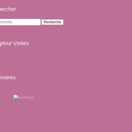
ercher
teur Visites
enaires