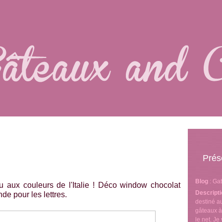
Prés
Blog
: Ga
au aux couleurs de l'Italie ! Déco window chocolat
Descript
de pour les lettres.
destiné 
gâteaux à
le net. J