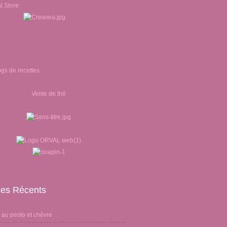
Vente de thé
cles Récents
 au pesto et chêvre