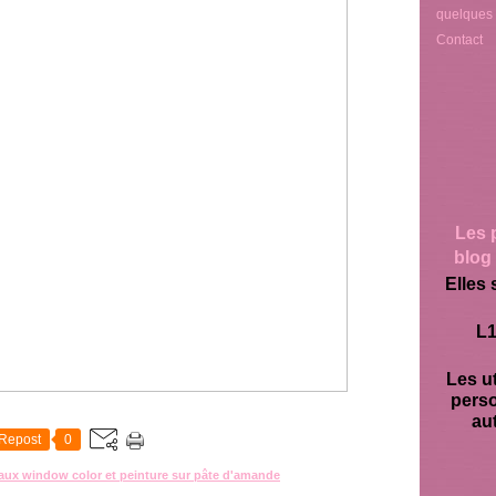
quelques
Contact
Les 
blog 
Elles 
L1
Les ut
pers
aut
Repost
0
aux window color et peinture sur pâte d'amande