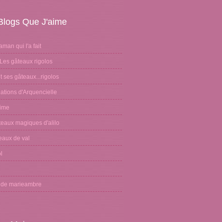
Blogs Que J'aime
aman qui l'a fait
Les gâteaux rigolos
 ses gâteaux...rigolos
ations d'Arquencielle
sime
teaux magiques d'alilo
eaux de val
l
n
g de marieambre