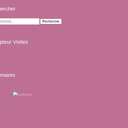
ercher
teur Visites
enaires