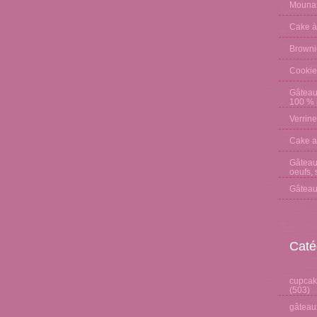
Mounas
Cake à
Browni
Cookie
Gâteau
100 % p
Verrine
Cake a
Gâteau 
oeufs, 
Gâteau
Caté
cupcake
(503)
gâteaux