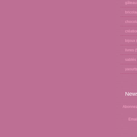
gâteau
bricol
chocol
créati
bijoux
(
livres
(
sablés
yaourt
News
Abonnez-
Emai