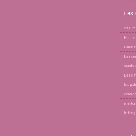
Les 
c'est m
Forum 
Goun et
Les cré
sucris
Les gâ
les gât
colargo
mirlito
le blo