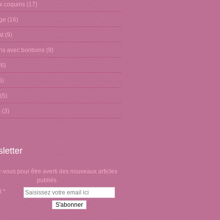
x coquins
(17)
age
(16)
at
(9)
ons avec bonbons
(9)
6)
5)
(5)
s
(3)
letter
vous pour être averti des nouveaux articles
publiés.
l