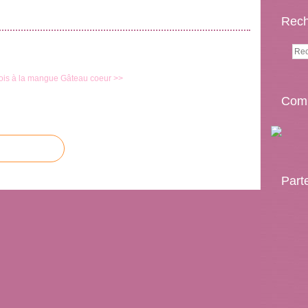
Rech
ois à la mangue
Gâteau coeur >>
Comp
Part