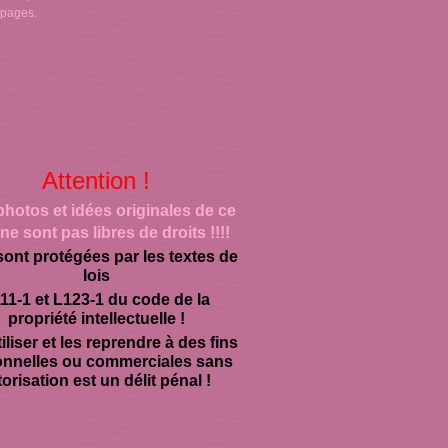
 pages.
Attention !
photos et idées originales de ce
ne sont pas libres de droits !!!!
sont protégées par les textes de
lois
11-1 et L123-1 du code de la
propriété intellectuelle !
iliser et les reprendre à des fins
onnelles ou commerciales sans
orisation est un délit pénal !