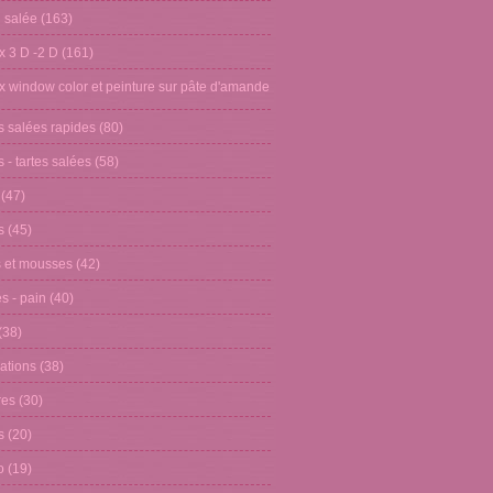
n salée
(163)
x 3 D -2 D
(161)
x window color et peinture sur pâte d'amande
s salées rapides
(80)
 - tartes salées
(58)
(47)
s
(45)
 et mousses
(42)
s - pain
(40)
(38)
ations
(38)
res
(30)
s
(20)
o
(19)