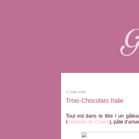
17 juillet 2009
Trois-Chocolats Italie
Tout est dans le titre ! un gâte
(
méthode de Chane
), pâte d'aman