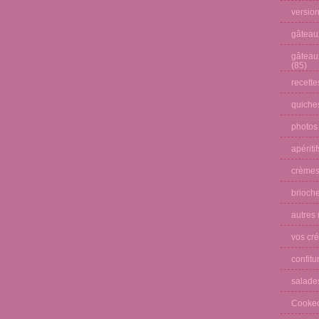
versio
gâteau
gâteau
(85)
recette
quiches
photos
apéritif
crèmes
brioche
autres
vos cré
confitu
salade
Cooke