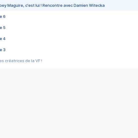
bey Maguire, c'est lui ! Rencontre avec Damien Witecka
e 6
e 5
e 4
e 3
s créatrices de la VF !
e 2
e 1
e Mektoub My Love arrive enfin ! Rencontre avec Shaïn Boumedine et Sal
i : après Toni en famille
elle réalise le bouleversant Dites lui que je l'aime
ais ! Rencontre autour de Vie privée de Rebecca Zlotowski