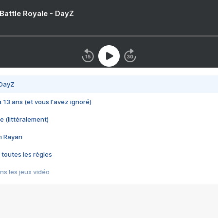
 Battle Royale - DayZ
 DayZ
 a 13 ans (et vous l'avez ignoré)
e (littéralement)
im Rayan
 toutes les règles
s les jeux vidéo
us choquant de Rockstar ? - Le scandale BULLY
e plus moche de Steam