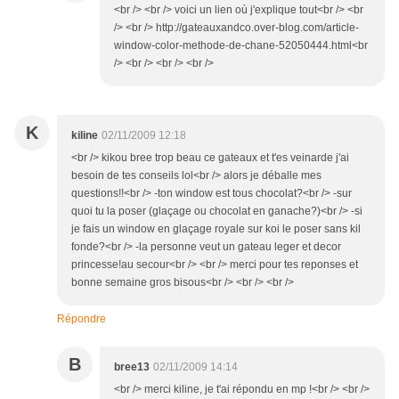
<br /> <br /> voici un lien où j'explique tout<br /> <br
/> <br /> http://gateauxandco.over-blog.com/article-
window-color-methode-de-chane-52050444.html<br
/> <br /> <br /> <br />
K
kiline
02/11/2009 12:18
<br /> kikou bree trop beau ce gateaux et t'es veinarde j'ai
besoin de tes conseils lol<br /> alors je déballe mes
questions!!<br /> -ton window est tous chocolat?<br /> -sur
quoi tu la poser (glaçage ou chocolat en ganache?)<br /> -si
je fais un window en glaçage royale sur koi le poser sans kil
fonde?<br /> -la personne veut un gateau leger et decor
princesse!au secour<br /> <br /> merci pour tes reponses et
bonne semaine gros bisous<br /> <br /> <br />
Répondre
B
bree13
02/11/2009 14:14
<br /> merci kiline, je t'ai répondu en mp !<br /> <br />