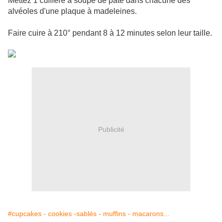
Mettez 1 cuillère à soupe de pâte dans chacune des
alvéoles d'une plaque à madeleines.
Faire cuire à 210° pendant 8 à 12 minutes selon leur taille.
Publicité
#cupcakes - cookies -sablés - muffins - macarons...