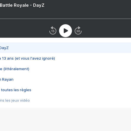
 Battle Royale - DayZ
 DayZ
 a 13 ans (et vous l'avez ignoré)
e (littéralement)
im Rayan
 toutes les règles
s les jeux vidéo
us choquant de Rockstar ? - Le scandale BULLY
e plus moche de Steam