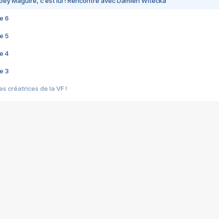
bey Maguire, c'est lui ! Rencontre avec Damien Witecka
e 6
e 5
e 4
e 3
s créatrices de la VF !
e 2
e 1
e Mektoub My Love arrive enfin ! Rencontre avec Shaïn Boumedine et Sal
i : après Toni en famille
elle réalise le bouleversant Dites lui que je l'aime
ais ! Rencontre autour de Vie privée de Rebecca Zlotowski
 de Marguerite, Grave... Rencontre avec Ella Rumpf