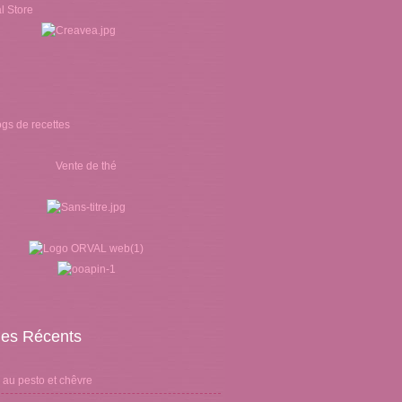
Vente de thé
cles Récents
 au pesto et chêvre