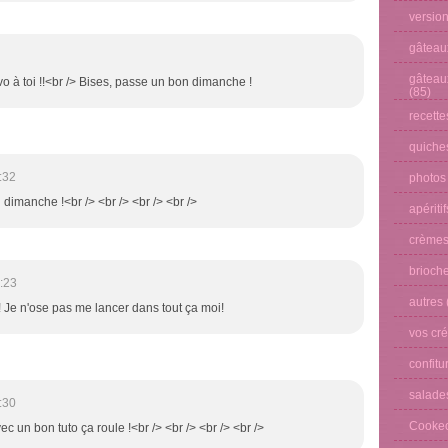
versio
gâteau
gâteau
o à toi !!<br /> Bises, passe un bon dimanche !
(85)
recette
quiches
:32
photos
n dimanche !<br /> <br /> <br /> <br />
apéritif
crèmes
brioche
:23
autres
! Je n'ose pas me lancer dans tout ça moi!
vos cré
confitu
salade
:30
Cooke
vec un bon tuto ça roule !<br /> <br /> <br /> <br />