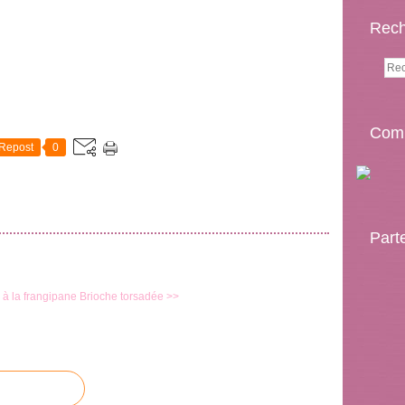
Rech
Comp
Repost
0
Part
à la frangipane
Brioche torsadée >>