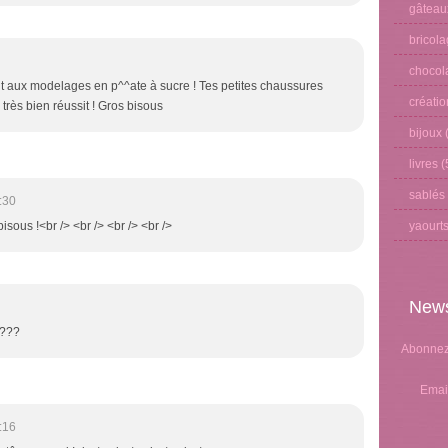
gâteau
bricol
chocol
tit aux modelages en p^^ate à sucre ! Tes petites chaussures
créati
très bien réussit ! Gros bisous
bijoux
(
livres
(
sablés
:30
yaourt
bisous !<br /> <br /> <br /> <br />
News
e???
Abonnez-
Emai
:16