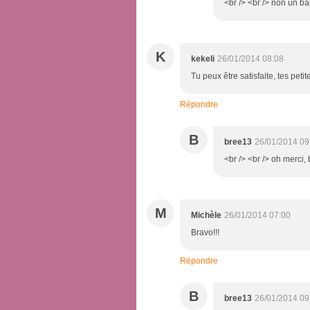
<br /> <br /> non un ba
K
kekeli
26/01/2014 08:08
Tu peux être satisfaite, tes peti
Répondre
B
bree13
26/01/2014 09
<br /> <br /> oh merci, 
M
Michèle
26/01/2014 07:00
Bravo!!!
Répondre
B
bree13
26/01/2014 09