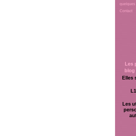
quelques
Contact
Les 
blog 
Elles 
L1
Les ut
pers
aut