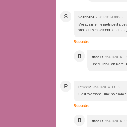
S
Shannene
26/01/2014 09:25
Moi aussi je me mets petit à pe
sont tout simplement superbes , 
Répondre
B
bree13
26/01/2014 10
<br /> <br /> oh merci, 
P
Pascale
26/01/2014 09:13
C'est ravissant!!! une naissanc
Répondre
B
bree13
26/01/2014 09