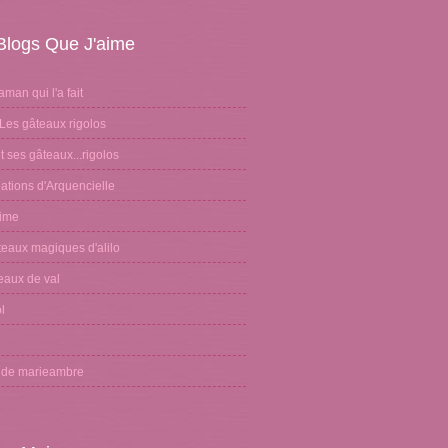
Blogs Que J'aime
aman qui l'a fait
Les gâteaux rigolos
 ses gâteaux...rigolos
ations d'Arquencielle
sime
teaux magiques d'alilo
eaux de val
l
n
g de marieambre