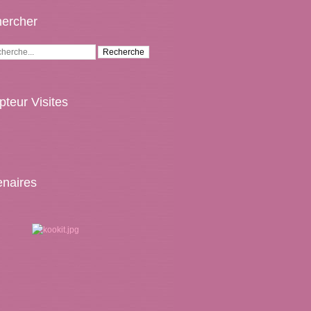
ercher
teur Visites
enaires