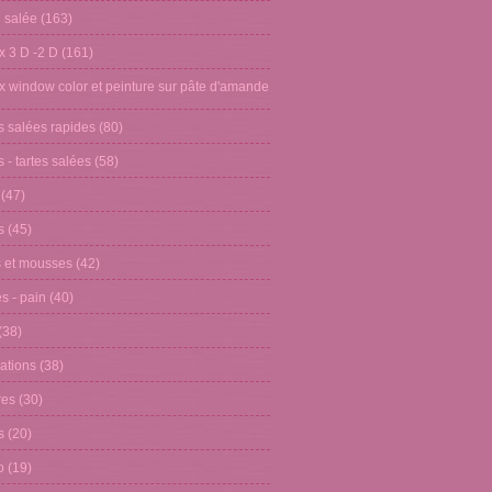
n salée
(163)
x 3 D -2 D
(161)
x window color et peinture sur pâte d'amande
s salées rapides
(80)
 - tartes salées
(58)
(47)
s
(45)
 et mousses
(42)
s - pain
(40)
(38)
ations
(38)
res
(30)
s
(20)
o
(19)