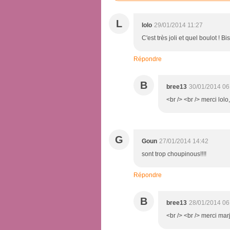
L
lolo
29/01/2014 11:27
C'est très joli et quel boulot ! Bi
Répondre
B
bree13
30/01/2014 06
<br /> <br /> merci lolo
G
Goun
27/01/2014 14:42
sont trop choupinous!!!!
Répondre
B
bree13
28/01/2014 06
<br /> <br /> merci marj