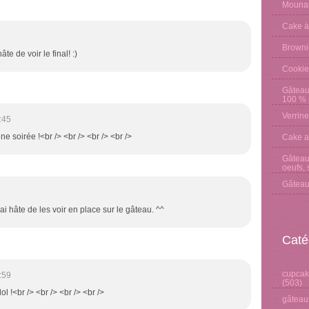
Mounas
Cake à
Browni
te de voir le final! :)
Cookie
Gâteau
100 % p
Verrine
:45
ne soirée !<br /> <br /> <br /> <br />
Cake a
Gâteau 
oeufs, 
Gâteau
ai hâte de les voir en place sur le gâteau. ^^
Caté
cupcake
:59
(503)
ol !<br /> <br /> <br /> <br />
gâteaux