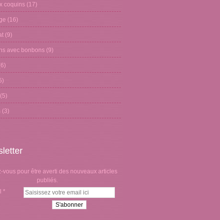
x coquins
(17)
age
(16)
at
(9)
ons avec bonbons
(9)
6)
5)
(5)
s
(3)
letter
vous pour être averti des nouveaux articles
publiés.
l