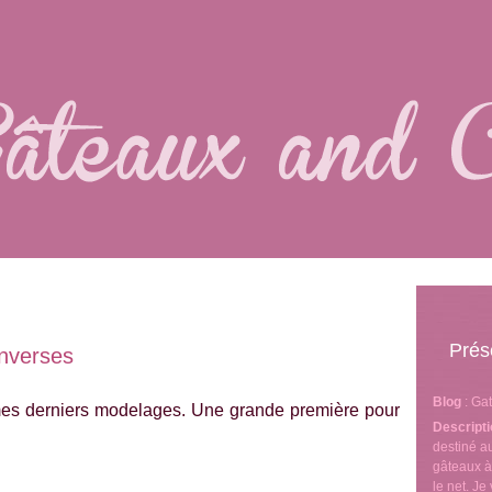
Prés
nverses
Blog
: Ga
mes derniers modelages. Une grande première pour
Descript
destiné 
gâteaux à
le net. J