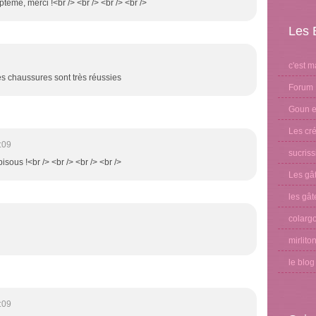
ptême, merci !<br /> <br /> <br /> <br />
Les 
c'est m
tes chaussures sont très réussies
Forum 
Goun et
Les cré
:09
sucris
bisous !<br /> <br /> <br /> <br />
Les gâ
les gât
colargo
mirlito
le blo
:09