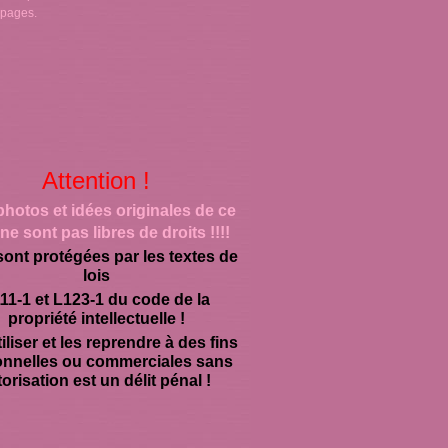
 pages.
Attention !
photos et idées originales de ce
ne sont pas libres de droits !!!!
sont protégées par les textes de
lois
11-1 et L123-1 du code de la
propriété intellectuelle !
iliser et les reprendre à des fins
onnelles ou commerciales sans
orisation est un délit pénal !