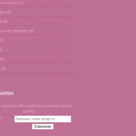
x coquins
(17)
age
(16)
at
(9)
ons avec bonbons
(9)
6)
5)
(5)
s
(3)
letter
vous pour être averti des nouveaux articles
publiés.
l