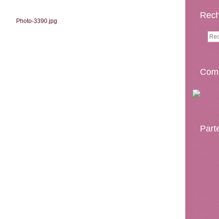
Rech
Comp
Part