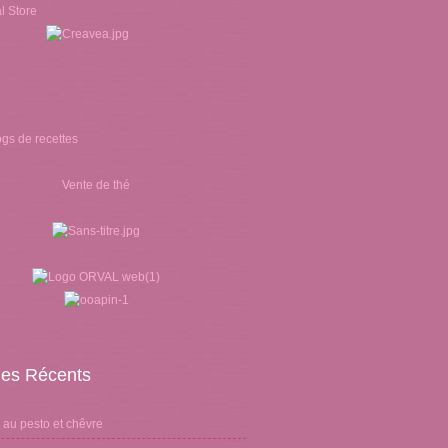
Vente de thé
cles Récents
 au pesto et chêvre