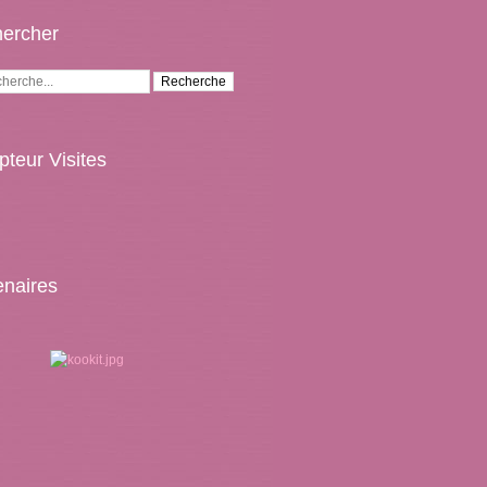
ercher
teur Visites
enaires