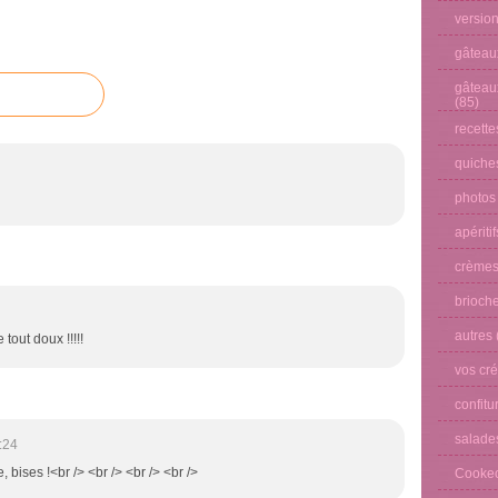
versio
gâteau
gâteau
(85)
recette
quiches
photos
apéritif
crèmes
brioche
autres
tout doux !!!!!
vos cré
confitu
salade
:24
, bises !<br /> <br /> <br /> <br />
Cooke