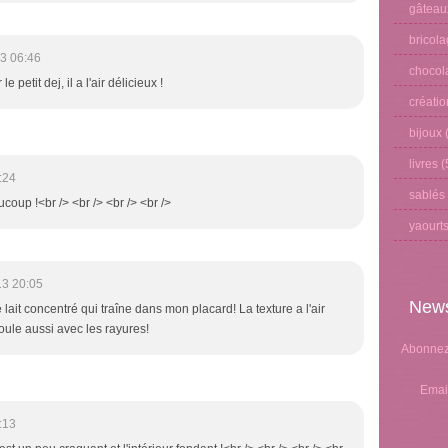
gâteau
bricol
3 06:46
chocol
 petit dej, il a l'air délicieux !
créati
bijoux
(
livres
(
:24
sablés
ucoup !<br /> <br /> <br /> <br />
yaourt
13 20:05
News
 lait concentré qui traîne dans mon placard! La texture a l'air
oule aussi avec les rayures!
Abonnez-
Emai
:13