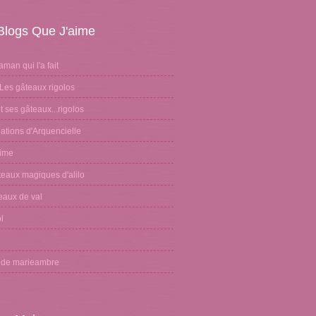
Blogs Que J'aime
aman qui l'a fait
Les gâteaux rigolos
 ses gâteaux...rigolos
ations d'Arquencielle
sime
teaux magiques d'alilo
eaux de val
l
n
g de marieambre