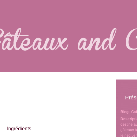
Prés
Blog
: Ga
Descript
destiné 
Ingrédients :
gâteaux à
le net. J