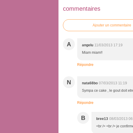
commentaires
Ajouter un commentaire
A
angelu
11/03/2013 17:19
Miam miam!!
Répondre
N
nata68bo
07/03/2013 11:19
Sympa ce cake , le gout doit etre 
Répondre
B
bree13
08/03/2013 06
<br /> <br /> je confirme