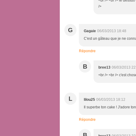
<br /> <br /> le dessus 
/>
G
Gagaie
06/03/2013 18:48
C'est un gâteau que je ne conna
Répondre
B
bree13
06/03/2013 22
<br /> <br /> c'est chose
L
lilou25
06/03/2013 18:12
Il superbe ton cake ! J'adore ton
Répondre
B