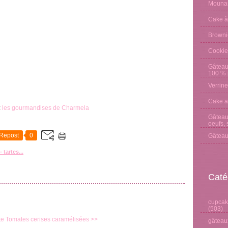
Mounas
Cake à
Browni
Cookie
Gâteau
100 % p
Verrine
Cake a
:
les gourmandises de Charmela
Gâteau 
oeufs, 
Repost
0
Gâteau
 tartes...
Caté
cupcake
(503)
te
Tomates cerises caramélisées >>
gâteaux