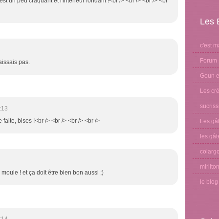
est un peu craquant et l'intérieur fondant !<br /> <br /> <br /> <br
Les 
c'est m
Forum 
issais pas.
Goun et
Les cré
sucris
:13
 faite, bises !<br /> <br /> <br /> <br />
Les gâ
les gât
colargo
mirlito
 moule ! et ça doit être bien bon aussi ;)
le blo