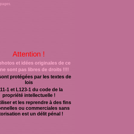
 pages.
Attention !
photos et idées originales de ce
ne sont pas libres de droits !!!!
sont protégées par les textes de
lois
11-1 et L123-1 du code de la
propriété intellectuelle !
iliser et les reprendre à des fins
onnelles ou commerciales sans
orisation est un délit pénal !