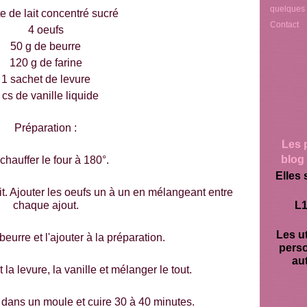
quelques
te de lait concentré sucré
Contact
4 oeufs
50 g de beurre
120 g de farine
1 sachet de levure
 cs de vanille liquide
Préparation :
Les 
blog 
chauffer le four à 180°.
Elles 
ait. Ajouter les oeufs un à un en mélangeant entre
chaque ajout.
L1
Les ut
beurre et l'ajouter à la préparation.
pers
aut
t la levure, la vanille et mélanger le tout.
 dans un moule et cuire 30 à 40 minutes.