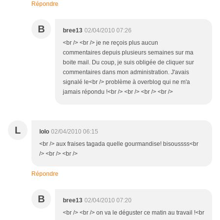
Répondre
B
bree13
02/04/2010 07:26
<br /> <br /> je ne reçois plus aucun
commentaires depuis plusieurs semaines sur ma
boite mail. Du coup, je suis obligée de cliquer sur
commentaires dans mon administration. J'avais
signalé le<br /> problème à overblog qui ne m'a
jamais répondu !<br /> <br /> <br /> <br />
L
lolo
02/04/2010 06:15
<br /> aux fraises tagada quelle gourmandise! bisoussss<br
/> <br /> <br />
Répondre
B
bree13
02/04/2010 07:20
<br /> <br /> on va le déguster ce matin au travail !<br