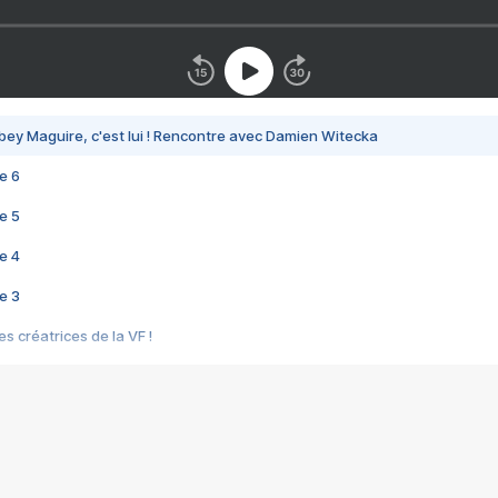
bey Maguire, c'est lui ! Rencontre avec Damien Witecka
e 6
e 5
e 4
e 3
s créatrices de la VF !
e 2
e 1
e Mektoub My Love arrive enfin ! Rencontre avec Shaïn Boumedine et Sal
i : après Toni en famille