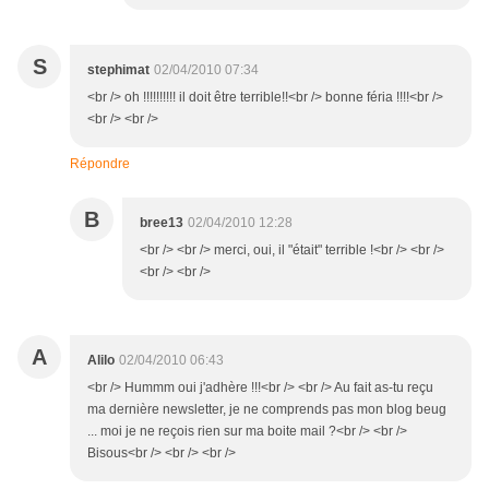
S
stephimat
02/04/2010 07:34
<br /> oh !!!!!!!!!! il doit être terrible!!<br /> bonne féria !!!!<br />
<br /> <br />
Répondre
B
bree13
02/04/2010 12:28
<br /> <br /> merci, oui, il "était" terrible !<br /> <br />
<br /> <br />
A
Alilo
02/04/2010 06:43
<br /> Hummm oui j'adhère !!!<br /> <br /> Au fait as-tu reçu
ma dernière newsletter, je ne comprends pas mon blog beug
... moi je ne reçois rien sur ma boite mail ?<br /> <br />
Bisous<br /> <br /> <br />