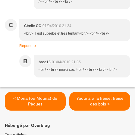
/> <br /> <br /> <br />
C
Cécile CC
01/04/2010 21:34
<br /> Il est superbe et très tentant<br /> <br /> <br />
Répondre
B
bree13
01/04/2010 21:35
<br /> <br /> merci céc !<br /> <br /> <br /> <br />
< Mona (ou Mouna) de
Yaourts à la fraise, fraise
Pâques
des bois >
Hébergé par Overblog
Top articles