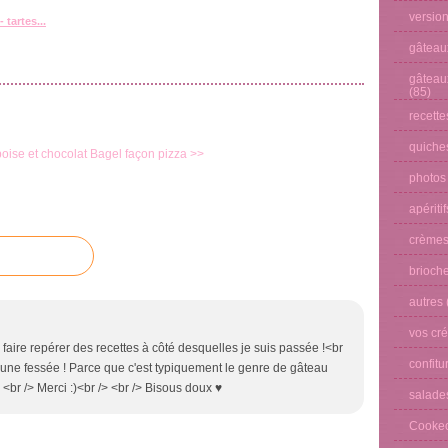
versio
 tartes...
gâteau
gâteau
(85)
recette
quiches
boise et chocolat
Bagel façon pizza >>
photos
apéritif
crèmes
brioche
autres
vos cré
 faire repérer des recettes à côté desquelles je suis passée !<br
confitu
ite une fessée ! Parce que c'est typiquement le genre de gâteau
 <br /> Merci :)<br /> <br /> Bisous doux ♥
salade
Cooke