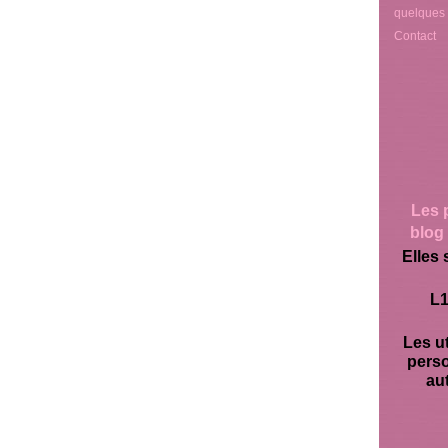
quelques
Contact
Les 
blog 
Elles 
L1
Les ut
pers
aut