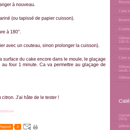
Mounas
élanger à nouveau.
Cake à
ariné (ou tapissé de papier cuisson).
Browni
Cookie
ure à 180°.
Gâteau
100 % p
ier avec un couteau, sinon prolonger la cuisson).
Verrine
Cake a
 la surface du cake encore dans le moule, le glaçage
e au four 1 minute. Ca va permettre au glaçage de
Gâteau 
oeufs, 
Gâteau
citron. J'ai hâte de le tester !
Caté
nombreuse
cupcake
(503)
gâteaux
Repost
0