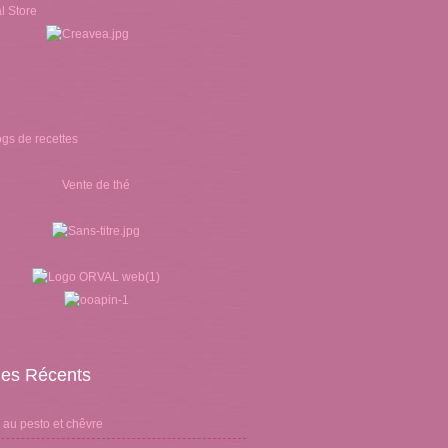
Vente de thé
cles Récents
 au pesto et chêvre