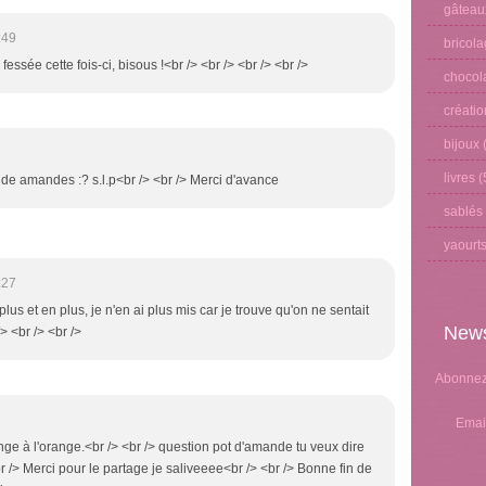
gâteau
:49
bricol
 fessée cette fois-ci, bisous !<br /> <br /> <br /> <br />
chocol
créati
bijoux
(
livres
(
de amandes :? s.l.p<br /> <br /> Merci d'avance
sablés
yaourt
:27
 plus et en plus, je n'en ai plus mis car je trouve qu'on ne sentait
News
/> <br /> <br />
Abonnez-
Emai
nge à l'orange.<br /> <br /> question pot d'amande tu veux dire
/> Merci pour le partage je saliveeee<br /> <br /> Bonne fin de