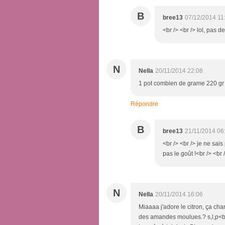
B
bree13
07/12/2014 11
<br /> <br /> lol, pas de
N
Nella
20/11/2014 22:08
1 pot combien de grame 220 gr 
Répondre
B
bree13
21/11/2014 06
<br /> <br /> je ne sais
pas le goût !<br /> <br 
N
Nella
20/11/2014 16:06
Miaaaa j'adore le citron, ça cha
des amandes moulues.? s,l,p<br 