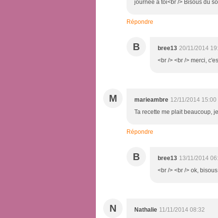
journée à toi<br /> Bisous du so
Répondre
B
bree13
20/11/2014 19
<br /> <br /> merci, c'e
M
marieambre
12/11/2014 15:00
Ta recette me plait beaucoup, je
Répondre
B
bree13
13/11/2014 06
<br /> <br /> ok, bisous 
N
Nathalie
11/11/2014 08:32