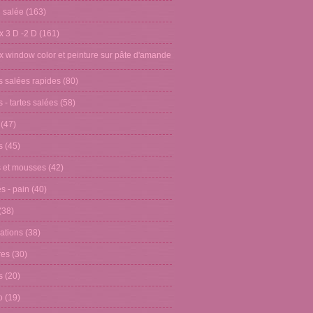
n salée
(163)
x 3 D -2 D
(161)
x window color et peinture sur pâte d'amande
s salées rapides
(80)
 - tartes salées
(58)
(47)
s
(45)
 et mousses
(42)
s - pain
(40)
(38)
ations
(38)
res
(30)
s
(20)
o
(19)