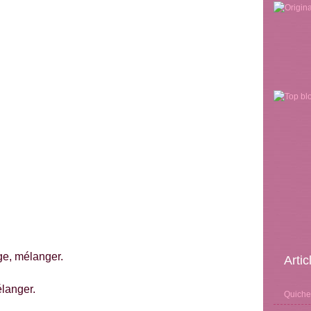
nge, mélanger.
Arti
langer.
Quiche