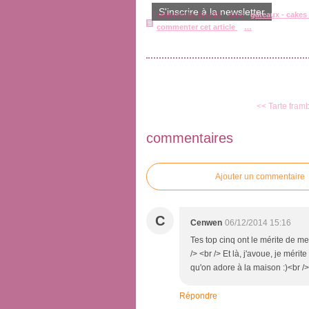
S'inscrire à la newsletter
Published by bree13
-
dans
gâteaux - cakes -
commenter cet article
…
<< Tarte fram
commentaires
Ajouter un commentaire
C
Cenwen
06/12/2014 15:16
Tes top cinq ont le mérite de me
/> <br /> Et là, j'avoue, je mér
qu'on adore à la maison :)<br />
Répondre