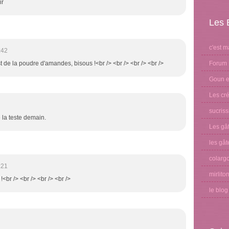
ir
Les 
c'est m
:42
Forum 
st de la poudre d'amandes, bisous !<br /> <br /> <br /> <br />
Goun et
Les cré
sucris
 la teste demain.
Les gâ
les gât
colargo
:21
mirlito
!<br /> <br /> <br /> <br />
le blo