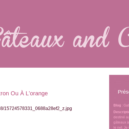
Prés
tron Ou À L'orange
Blog
: Ga
Descript
destiné 
gâteaux à
le net. J