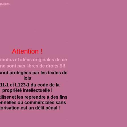
 pages.
Attention !
photos et idées originales de ce
ne sont pas libres de droits !!!!
sont protégées par les textes de
lois
11-1 et L123-1 du code de la
propriété intellectuelle !
iliser et les reprendre à des fins
onnelles ou commerciales sans
orisation est un délit pénal !