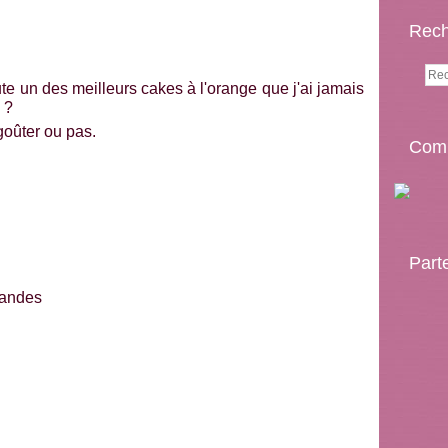
Rech
ute un des meilleurs cakes à l'orange que j'ai jamais
n ?
goûter ou pas.
Comp
Part
mandes