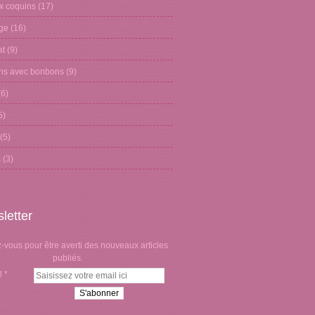
x coquins
(17)
age
(16)
at
(9)
ons avec bonbons
(9)
6)
5)
(5)
s
(3)
letter
vous pour être averti des nouveaux articles
publiés.
l