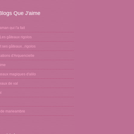
Blogs Que J'aime
aman qui l'a fait
Les gâteaux rigolos
 ses gâteaux...rigolos
ations d'Arquencielle
sime
teaux magiques d'alilo
eaux de val
l
n
g de marieambre