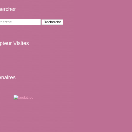
ercher
teur Visites
enaires