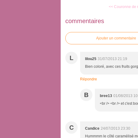
<< Couronne de ri
commentaires
Ajouter un commentaire
L
lilou25
31/07/2013 21:19
Bien coloré, avec ces fruits gorg
Répondre
B
bree13
01/08/2013 10
<br /> <br /> et c'est b
C
Candice
24/07/2013 23:30
Hummmm le côté caramélisé me 