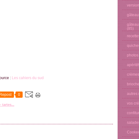
versio
gâteau
gâteau
(85)
recette
quiches
photos
apéritif
crèmes
ource :
Les cahiers du sud
brioche
autres
Repost
0
vos cré
 tartes...
confitu
salade
Cooke