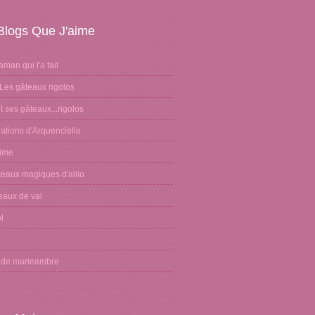
Blogs Que J'aime
aman qui l'a fait
Les gâteaux rigolos
 ses gâteaux...rigolos
ations d'Arquencielle
sime
teaux magiques d'alilo
eaux de val
l
n
g de marieambre