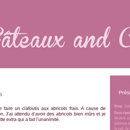
Prés
s
Blog
: Ga
 faire un clafoutis aux abricots frais. A cause de
Descript
on. J'ai attendu d'avoir des abricots bien mûrs et je
destiné 
te extra qui a fait l'unanimité.
gâteaux à
le net. J