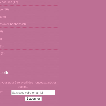
x coquins
(17)
age
(16)
at
(9)
ons avec bonbons
(9)
6)
5)
(5)
s
(3)
letter
vous pour être averti des nouveaux articles
publiés.
l