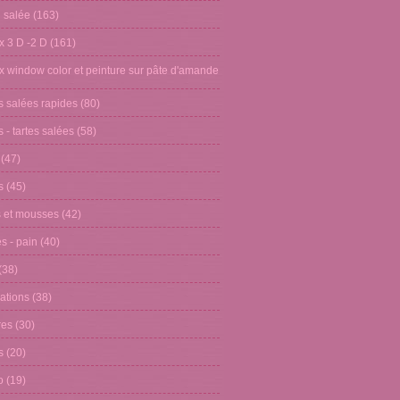
n salée
(163)
x 3 D -2 D
(161)
x window color et peinture sur pâte d'amande
s salées rapides
(80)
 - tartes salées
(58)
(47)
s
(45)
 et mousses
(42)
s - pain
(40)
(38)
ations
(38)
res
(30)
s
(20)
o
(19)