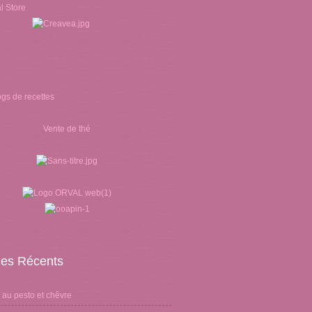
Vente de thé
cles Récents
 au pesto et chêvre