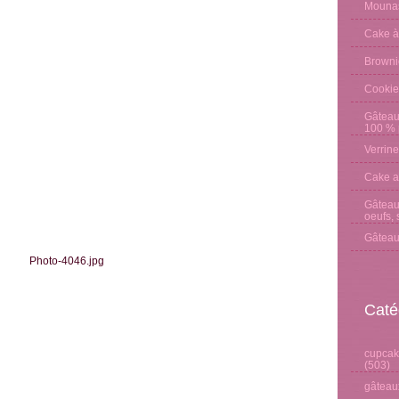
Mounas
Cake à
Browni
Cookie
Gâteau
100 % p
Verrine
Cake a
Gâteau 
oeufs, 
Gâteau
Caté
cupcake
(503)
gâteaux