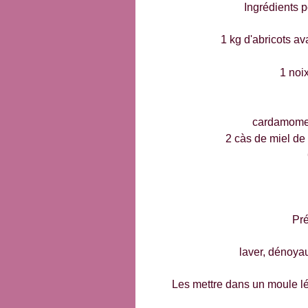
Ingrédients 
1 kg d'abricots a
1 noi
cardamome 
2 càs de miel de
Pré
laver, dénoyau
Les mettre dans un moule l