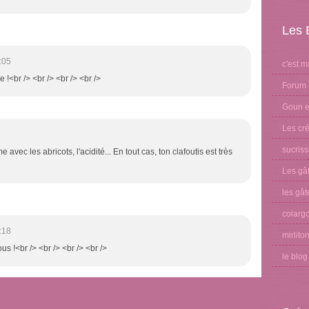
Les 
:05
c'est m
 !<br /> <br /> <br /> <br />
Forum 
Goun et
Les cré
sucris
avec les abricots, l'acidité... En tout cas, ton clafoutis est très
Les gâ
les gât
colargo
:18
mirlito
ous !<br /> <br /> <br /> <br />
le blo