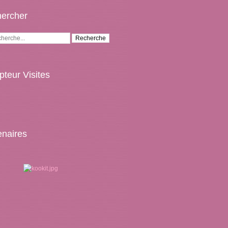
ercher
teur Visites
enaires