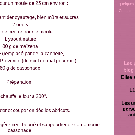
pour un moule de 25 cm environ :
quelques
Contact
vant dénoyautage, bien mûrs et sucrés
2 oeufs
x de beurre pour le moule
1 yaourt nature
80 g de maïzena
(remplacé par de la cannelle)
 Provence (du miel normal pour moi)
Les 
60 g de cassonade
blog 
Elles 
Préparation :
L1
chauffé le four à 200°.
Les ut
pers
ter et couper en dés les abricots.
aut
égèrement beurré et saupoudrer de
cardamome
cassonade.