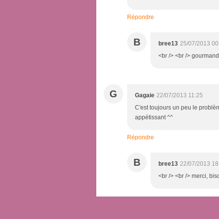
Répondre
B
bree13
25/07/2013 00
<br /> <br /> gourmande
G
Gagaie
22/07/2013 11:25
C'est toujours un peu le problème 
appétissant ^^
Répondre
B
bree13
22/07/2013 18
<br /> <br /> merci, bis