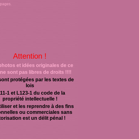
 pages.
Attention !
photos et idées originales de ce
ne sont pas libres de droits !!!!
sont protégées par les textes de
lois
11-1 et L123-1 du code de la
propriété intellectuelle !
iliser et les reprendre à des fins
onnelles ou commerciales sans
orisation est un délit pénal !