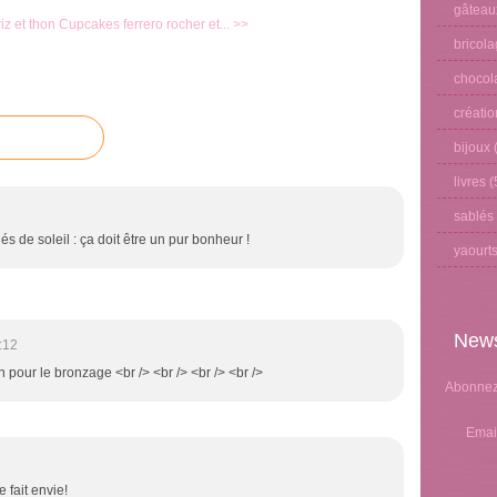
gâteau
z et thon
Cupcakes ferrero rocher et... >>
bricol
chocol
créati
bijoux
(
livres
(
sablés
és de soleil : ça doit être un pur bonheur !
yaourt
News
:12
on pour le bronzage <br /> <br /> <br /> <br />
Abonnez-
Emai
fait envie!