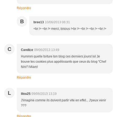
Répondre
B
bree13
10/06/2013 06:31
<br /> <br /> merci, bisous !<br /> <br /> <br /> <br />
C
Candice
09/06/2013 13:49
Hummm quelle torture ton blog ces derniers jours! lol Je
trouve tes cookies plus appétissants que ceux du blog "Chef
Nini"! Miam!
Répondre
L
lilou25
09/06/2013 13:19
J'imagine comme ils doivent partir vite en effet... J'peux venir
???
Répondre