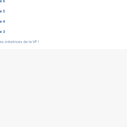
e 6
e 5
e 4
e 3
s créatrices de la VF !
e 2
e 1
e Mektoub My Love arrive enfin ! Rencontre avec Shaïn Boumedine et Sal
i : après Toni en famille
elle réalise le bouleversant Dites lui que je l'aime
ais ! Rencontre autour de Vie privée de Rebecca Zlotowski
 de Marguerite, Grave... Rencontre avec Ella Rumpf
 Les Rêveurs, un film intime sur la santé mentale