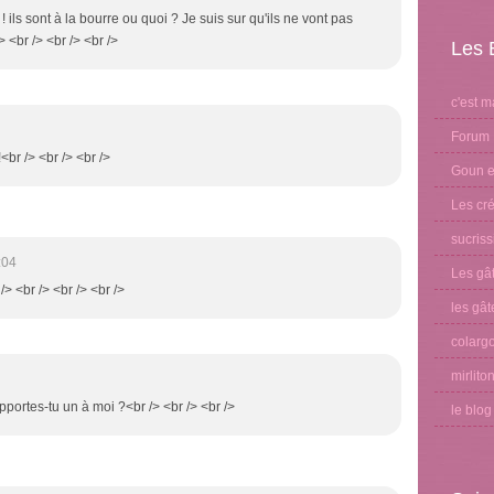
 ils sont à la bourre ou quoi ? Je suis sur qu'ils ne vont pas
> <br /> <br /> <br />
Les 
c'est m
Forum 
!<br /> <br /> <br />
Goun et
Les cré
sucris
:04
Les gâ
/> <br /> <br /> <br />
les gât
colargo
mirlito
portes-tu un à moi ?<br /> <br /> <br />
le blo