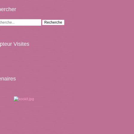
ercher
teur Visites
enaires