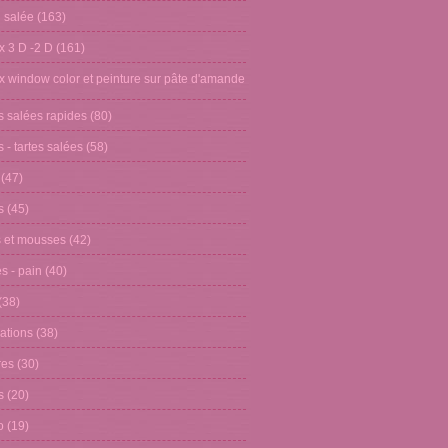
n salée
(163)
x 3 D -2 D
(161)
x window color et peinture sur pâte d'amande
s salées rapides
(80)
 - tartes salées
(58)
(47)
s
(45)
 et mousses
(42)
s - pain
(40)
(38)
ations
(38)
res
(30)
s
(20)
o
(19)