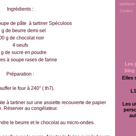
quelques
Ingrédients :
Contact
soupe de pâte à tartiner Spéculoos
 g de beurre demi-sel
00 g de chocolat noir
4 oeufs
 g de sucre en poudre
ères à soupe rases de farine
Les 
blog 
Préparation :
Elles 
uffer le four à 240° ( th7).
L1
te à tartiner sur une assiette recouverte de papier
Les ut
é. Réserver au congélateur.
pers
aut
ondre le beurre et le chocolat au micro-ondes.