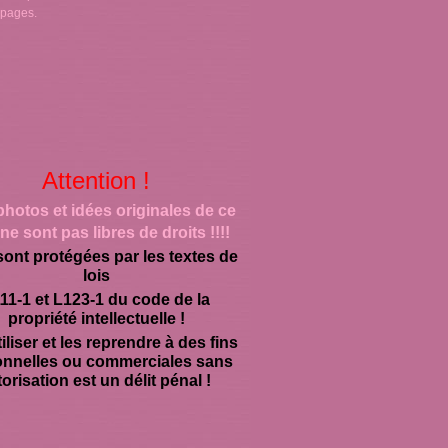
 pages.
Attention !
photos et idées originales de ce
ne sont pas libres de droits !!!!
sont protégées par les textes de
lois
11-1 et L123-1 du code de la
propriété intellectuelle !
iliser et les reprendre à des fins
onnelles ou commerciales sans
orisation est un délit pénal !