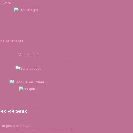
Vente de thé
cles Récents
 au pesto et chêvre