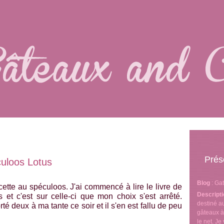
Prés
culoos Lotus
Blog
: Ga
ette au spéculoos. J'ai commencé à lire le livre de
Descript
s et c'est sur celle-ci que mon choix s'est arrêté.
destiné 
rté deux à ma tante ce soir et il s'en est fallu de peu
gâteaux à
le net. J