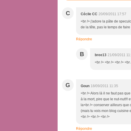
C
Cécile CC
20/09/2011 17:57
<br /> j'adore la pâte de specul
de la tête, pas le temps de faire 
Répondre
B
bree13
21/09/2011 11
<br /> <br /> <br /> <br 
G
Goun
18/09/2011 11:35
<br /> Alors là il ne faut pas qu
à la mort, pire que le nut-nut!!!
la<br /> conserver ailleurs q
(mais tu vois mon blog cuisine 
<br /> <br /> <br />
Répondre