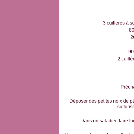
3 cuillères à 
80
2
90
2 cuill
Précha
Déposer des petites noix de pâ
sulfuris
Dans un saladier, faire f