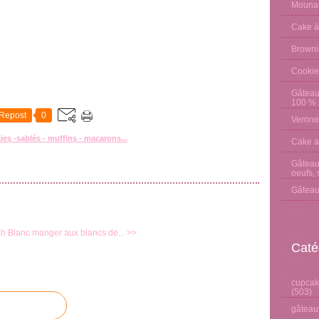
Mounas
Cake à
Browni
Cookie
Gâteau
100 % p
Repost
0
Verrine
es -sablés - muffins - macarons...
Cake a
Gâteau 
oeufs, 
Gâteau
ch
Blanc manger aux blancs de... >>
Caté
cupcake
(503)
gâteaux