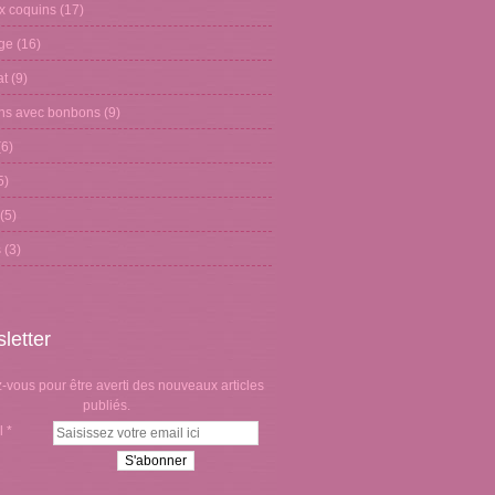
x coquins
(17)
age
(16)
at
(9)
ons avec bonbons
(9)
6)
5)
(5)
s
(3)
letter
vous pour être averti des nouveaux articles
publiés.
l