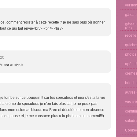
versio
gâteau
oos, comment résister à cette recette ? je ne sais plus où donner
gâteau
(85)
tout ce qui fait envie<br /> <br /> <br />
recette
quiches
photos
:20
apéritif
/> <br /> <br />
crèmes
brioche
autres
e je tombe sur ce bouquin!!! car les speculoos et moi c'est à la vie
vos cré
 et la crème de speculoos je n'en fais plus car je ne peux pas
ue dans mon estomac bisous ma Bree et désolée de mon absence
confitu
est en pause et je me consacre plus à la photo en ce moment!!!)
salade
Cooke