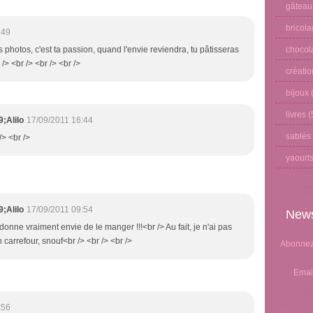
gâteau
bricol
:49
chocol
es photos, c'est ta passion, quand l'envie reviendra, tu pâtisseras
/> <br /> <br /> <br />
créati
bijoux
(
livres
(
;Alilo
17/09/2011 16:44
sablés
 /> <br />
yaourt
;Alilo
17/09/2011 09:54
News
donne vraiment envie de le manger !!!<br /> Au fait, je n'ai pas
 carrefour, snouf<br /> <br /> <br />
Abonnez-
Emai
:56