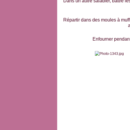
Dans un autre saladier, battre les
Répartir dans des moules à muffi
a
Enfourner pendant