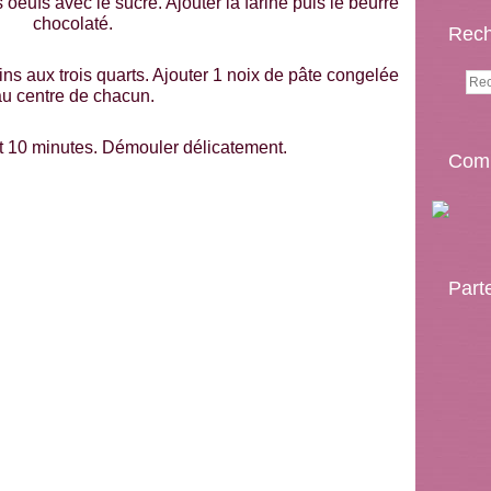
 oeufs avec le sucre. Ajouter la farine puis le beurre
chocolaté.
Rech
ns aux trois quarts. Ajouter 1 noix de pâte congelée
u centre de chacun.
 10 minutes. Démouler délicatement.
Comp
Part