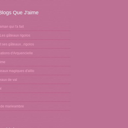
Blogs Que J'aime
aman qui l'a fait
Les gâteaux rigolos
 ses gâteaux...rigolos
ations d'Arquencielle
sime
teaux magiques d'alilo
eaux de val
l
n
g de marieambre