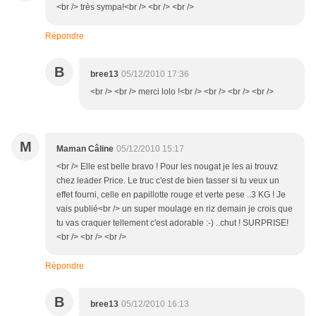
<br /> très sympa!<br /> <br /> <br />
Répondre
B
bree13
05/12/2010 17:36
<br /> <br /> merci lolo !<br /> <br /> <br /> <br />
M
Maman Câline
05/12/2010 15:17
<br /> Elle est belle bravo ! Pour les nougat je les ai trouvz
chez leader Price. Le truc c'est de bien tasser si tu veux un
effet fourni, celle en papillotte rouge et verte pese ..3 KG ! Je
vais publié<br /> un super moulage en riz demain je crois que
tu vas craquer tellement c'est adorable :-) ..chut ! SURPRISE!
<br /> <br /> <br />
Répondre
B
bree13
05/12/2010 16:13