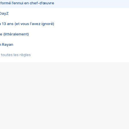
nsformé l’ennui en chef-d’œuvre
 DayZ
 a 13 ans (et vous l'avez ignoré)
e (littéralement)
im Rayan
 toutes les règles
s les jeux vidéo
us choquant de Rockstar ? - Le scandale BULLY
e plus moche de Steam
du RÊVE tourne au CAUCHEMAR
pendant 8 heures
it… à tort
umiliés par un jeu vidéo