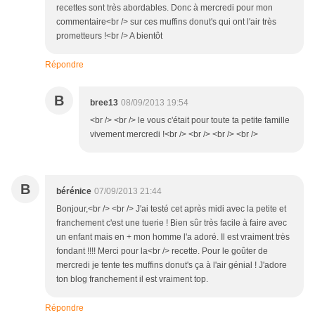
recettes sont très abordables. Donc à mercredi pour mon
commentaire<br /> sur ces muffins donut's qui ont l'air très
prometteurs !<br /> A bientôt
Répondre
B
bree13
08/09/2013 19:54
<br /> <br /> le vous c'était pour toute ta petite famille
vivement mercredi !<br /> <br /> <br /> <br />
B
bérénice
07/09/2013 21:44
Bonjour,<br /> <br /> J'ai testé cet après midi avec la petite et
franchement c'est une tuerie ! Bien sûr très facile à faire avec
un enfant mais en + mon homme l'a adoré. Il est vraiment très
fondant !!!! Merci pour la<br /> recette. Pour le goûter de
mercredi je tente tes muffins donut's ça à l'air génial ! J'adore
ton blog franchement il est vraiment top.
Répondre