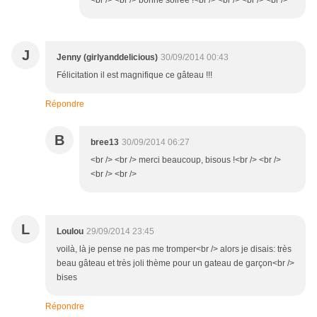
<br /> <br /> bonne soirée !<br /> <br /> <br /> <br />
J
Jenny (girlyanddelicious)
30/09/2014 00:43
Félicitation il est magnifique ce gâteau !!!
Répondre
B
bree13
30/09/2014 06:27
<br /> <br /> merci beaucoup, bisous !<br /> <br />
<br /> <br />
L
Loulou
29/09/2014 23:45
voilà, là je pense ne pas me tromper<br /> alors je disais: très
beau gâteau et très joli thème pour un gateau de garçon<br />
bises
Répondre