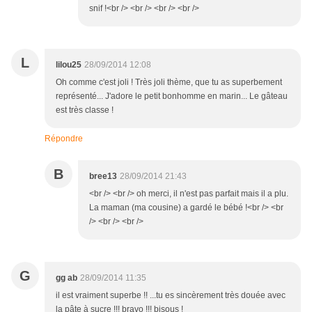
snif !<br /> <br /> <br /> <br />
L
lilou25
28/09/2014 12:08
Oh comme c'est joli ! Très joli thème, que tu as superbement
représenté... J'adore le petit bonhomme en marin... Le gâteau
est très classe !
Répondre
B
bree13
28/09/2014 21:43
<br /> <br /> oh merci, il n'est pas parfait mais il a plu.
La maman (ma cousine) a gardé le bébé !<br /> <br
/> <br /> <br />
G
gg ab
28/09/2014 11:35
il est vraiment superbe !! ...tu es sincèrement très douée avec
la pâte à sucre !!! bravo !!! bisous !