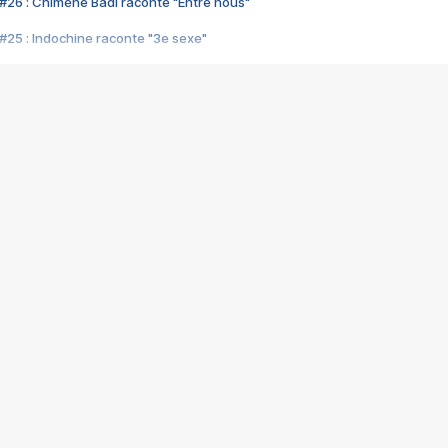
#26 : Chimène Badi raconte "Entre nous"
#25 : Indochine raconte "3e sexe"
#24 : Zaho raconte "C'est chelou"
#23 : Patrick Bruel raconte "Au café des délices"
#22 : Kyo raconte "Le chemin"
#21 : Nolwenn Leroy raconte "Cassé"
#20 : Patrick Hernandez raconte "Born to be alive"
#19 : Lorie raconte "Près de moi"
#18 : Michael Jones raconte "A nos actes manqués" (avec Jean-Jacque
#17 : Khaled raconte "Aïcha"
#16 : Corneille raconte "Parce qu'on vient de loin"
#15 : Indochine raconte "L'aventurier"
14 : Lorie raconte "Sur un air latino"