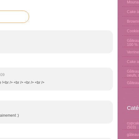
Mounas
Cake à
Browni
Cookie
Gâteau
100 % p
Verrine
Cake a
Gâteau 
:09
oeufs, 
 !<br /> <br /> <br /> <br />
Gâteau
Caté
hainement :)
cupcake
(503)
gâteaux