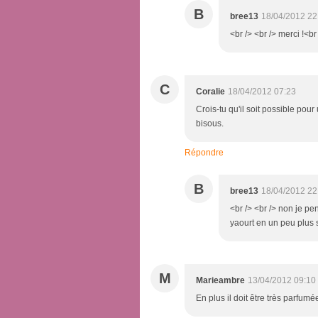
B
bree13
18/04/2012 22
<br /> <br /> merci !<br 
C
Coralie
18/04/2012 07:23
Crois-tu qu'il soit possible po
bisous.
Répondre
B
bree13
18/04/2012 22
<br /> <br /> non je pe
yaourt en un peu plus s
M
Marieambre
13/04/2012 09:10
En plus il doit être très parfumé