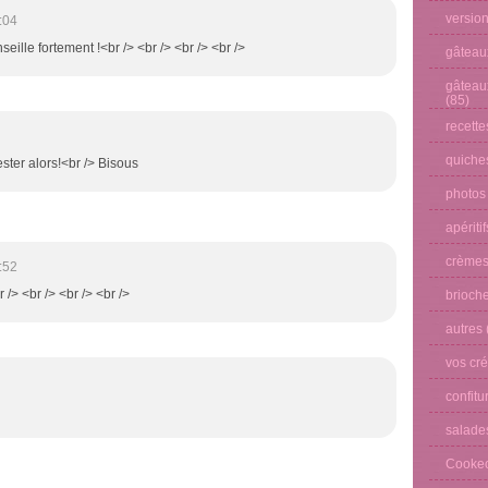
versio
:04
nseille fortement !<br /> <br /> <br /> <br />
gâteau
gâteau
(85)
recette
quiches
ester alors!<br /> Bisous
photos
apéritif
crèmes
:52
 /> <br /> <br /> <br />
brioche
autres
vos cré
confitu
salade
Cooke