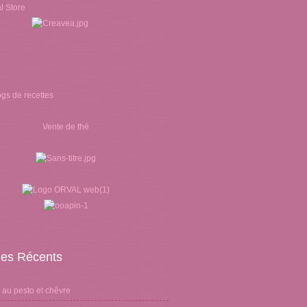
Vente de thé
cles Récents
 au pesto et chêvre