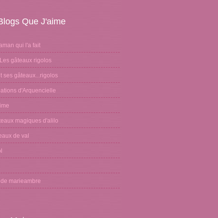
Blogs Que J'aime
aman qui l'a fait
Les gâteaux rigolos
 ses gâteaux...rigolos
ations d'Arquencielle
sime
teaux magiques d'alilo
eaux de val
l
n
g de marieambre