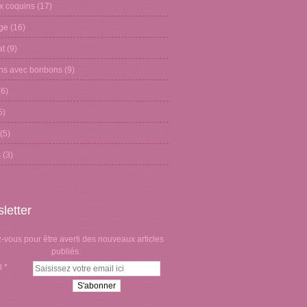
x coquins
(17)
age
(16)
at
(9)
ons avec bonbons
(9)
6)
5)
(5)
s
(3)
letter
vous pour être averti des nouveaux articles
publiés.
l