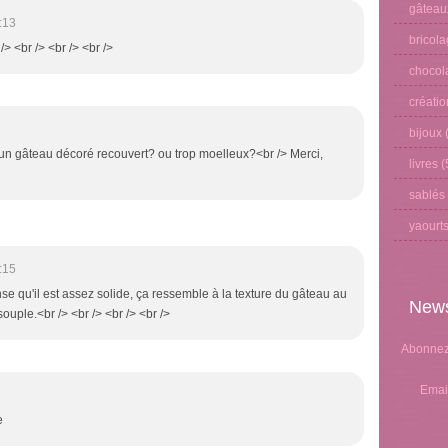
gâteau
:13
bricol
/> <br /> <br /> <br />
chocol
créati
bijoux
(
ur un gâteau décoré recouvert? ou trop moelleux?<br /> Merci,
livres
(
sablés
yaourt
:15
nse qu'il est assez solide, ça ressemble à la texture du gâteau au
News
ouple.<br /> <br /> <br /> <br />
Abonnez-
Emai
e