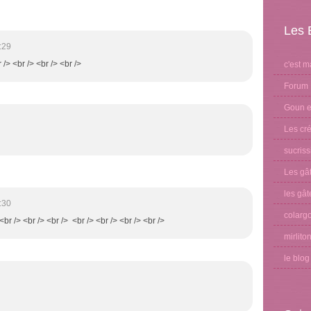
Les 
:29
 /> <br /> <br /> <br />
c'est m
Forum 
Goun et
Les cré
sucris
Les gâ
les gât
:30
colargo
<br /> <br /> <br /> <br /> <br /> <br /> <br />
mirlito
le blo