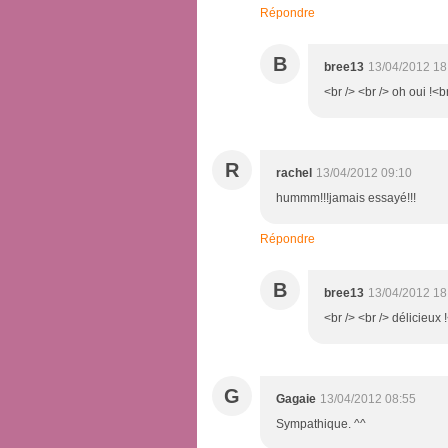
Répondre
B
bree13
13/04/2012 18
<br /> <br /> oh oui !<br
R
rachel
13/04/2012 09:10
hummm!!!jamais essayé!!!
Répondre
B
bree13
13/04/2012 18
<br /> <br /> délicieux !
G
Gagaie
13/04/2012 08:55
Sympathique. ^^