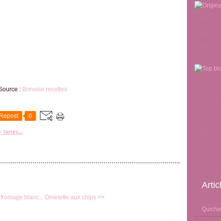
Source :
Bonoise recettes
Repost
0
 tartes...
Arti
fromage blanc...
Omelette aux chips >>
Quiche