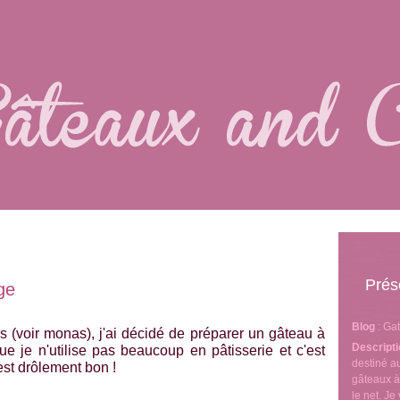
Prés
ge
Blog
: Ga
 (voir monas), j'ai décidé de préparer un gâteau à
Descript
ue je n'utilise pas beaucoup en pâtisserie et c'est
destiné 
st drôlement bon !
gâteaux à
le net. J