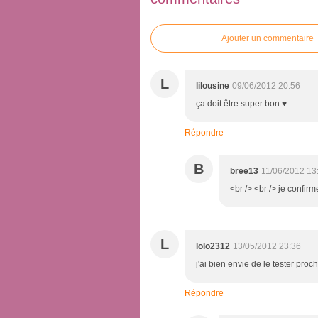
Ajouter un commentaire
L
lilousine
09/06/2012 20:56
ça doit être super bon ♥
Répondre
B
bree13
11/06/2012 13
<br /> <br /> je confirme
L
lolo2312
13/05/2012 23:36
j'ai bien envie de le tester proc
Répondre