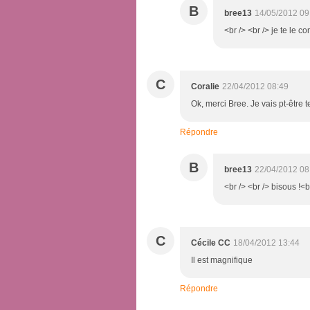
B
bree13
14/05/2012 09
<br /> <br /> je te le co
C
Coralie
22/04/2012 08:49
Ok, merci Bree. Je vais pt-être t
Répondre
B
bree13
22/04/2012 08
<br /> <br /> bisous !<br
C
Cécile CC
18/04/2012 13:44
Il est magnifique
Répondre