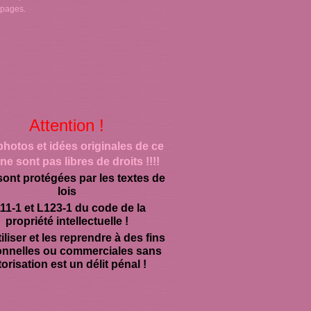
 pages.
Attention !
photos et idées originales de ce
ne sont pas libres de droits !!!!
sont protégées par les textes de
lois
11-1 et L123-1 du code de la
propriété intellectuelle !
iliser et les reprendre à des fins
onnelles ou commerciales sans
orisation est un délit pénal !