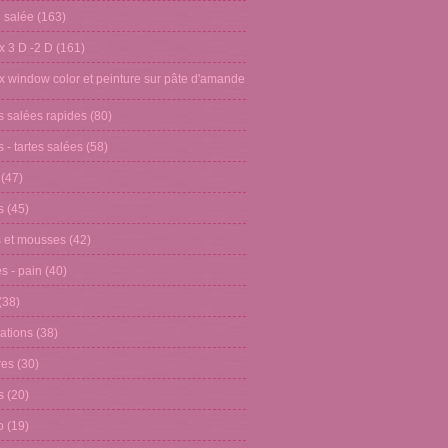
n salée
(163)
x 3 D -2 D
(161)
x window color et peinture sur pâte d'amande
s salées rapides
(80)
 - tartes salées
(58)
(47)
s
(45)
 et mousses
(42)
s - pain
(40)
(38)
ations
(38)
res
(30)
s
(20)
o
(19)