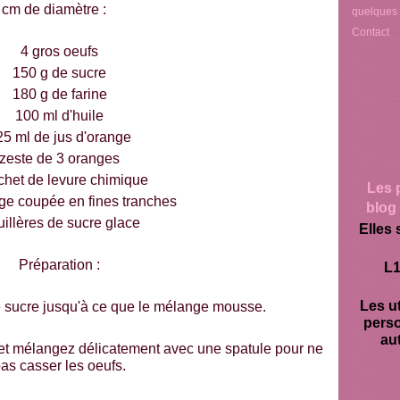
 cm de diamètre :
quelques
Contact
4 gros oeufs
150 g de sucre
180 g de farine
100 ml d'huile
25 ml de jus d'orange
zeste de 3 oranges
chet de levure chimique
Les 
ge coupée en fines tranches
blog 
uillères de sucre glace
Elles 
Préparation :
L1
Les ut
le sucre jusqu'à ce que le mélange mousse.
pers
aut
ile et mélangez délicatement avec une spatule pour ne
as casser les oeufs.