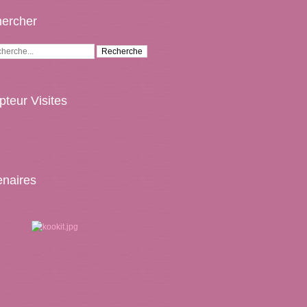
ercher
teur Visites
enaires