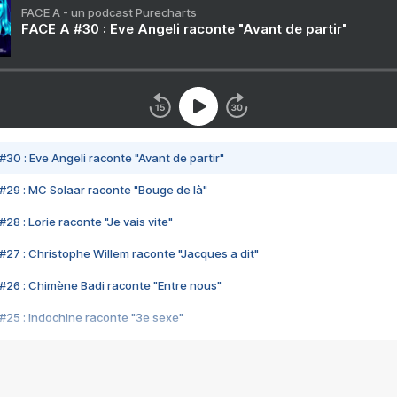
FACE A - un podcast Purecharts
FACE A #30 : Eve Angeli raconte "Avant de partir"
#30 : Eve Angeli raconte "Avant de partir"
#29 : MC Solaar raconte "Bouge de là"
28 : Lorie raconte "Je vais vite"
#27 : Christophe Willem raconte "Jacques a dit"
#26 : Chimène Badi raconte "Entre nous"
#25 : Indochine raconte "3e sexe"
#24 : Zaho raconte "C'est chelou"
#23 : Patrick Bruel raconte "Au café des délices"