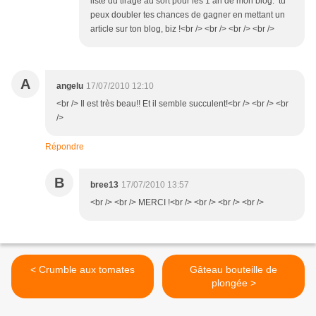
liste du tirage au sort pour les 1 an de mon blog. tu
peux doubler tes chances de gagner en mettant un
article sur ton blog, biz !<br /> <br /> <br /> <br />
A
angelu
17/07/2010 12:10
<br /> Il est très beau!! Et il semble succulent!<br /> <br /> <br
/>
Répondre
B
bree13
17/07/2010 13:57
<br /> <br /> MERCI !<br /> <br /> <br /> <br />
< Crumble aux tomates
Gâteau bouteille de
plongée >