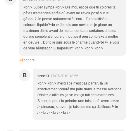
Jennifer
17/07/2010 18:32
<br /> Super sympa!<br /> Dis moi, est ce que tu colores ta
pâtes d'amandes après où avant de l'avoir posé sur le
gâteau? Je pense notamment à l'eau... Tu as utilisé du
colorant liquide?<br /> Je suis une novice et je glane un
maximum d'info avant de me lancer dans certaines choses
qui me semblent encore un tout petit peu complexe à mettre
en oeuvre... Donc je suis sous le charme quand<br /> je vois
de telle réalisation! Chapeau!!^^<br /> <br /> <br />
Répondre
B
bree13
17/07/2010 18:56
<br /> <br /> merci ! ce n'est pas parfait, là j'ai
effectivement coloré ma pâte dans la masse avant de
l'étaler, d'ailleurs ça se voit ça fait des marbrures.
Sinon, tu peux la peindre une fois posé, avec un<br
/> pinceau, souvent je fais comme ça d'ailleurs !<br
/> <br /> <br /> <br />