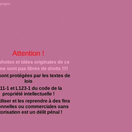
 pages.
Attention !
photos et idées originales de ce
ne sont pas libres de droits !!!!
sont protégées par les textes de
lois
11-1 et L123-1 du code de la
propriété intellectuelle !
iliser et les reprendre à des fins
onnelles ou commerciales sans
orisation est un délit pénal !