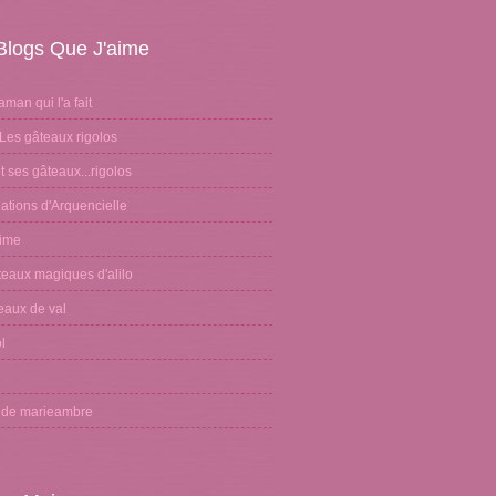
Blogs Que J'aime
aman qui l'a fait
Les gâteaux rigolos
 ses gâteaux...rigolos
ations d'Arquencielle
sime
teaux magiques d'alilo
eaux de val
l
n
g de marieambre