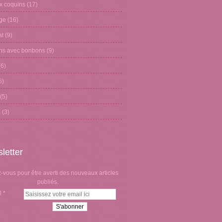
x coquins
(17)
age
(16)
at
(9)
ons avec bonbons
(9)
6)
5)
(5)
s
(3)
letter
vous pour être averti des nouveaux articles
publiés.
l