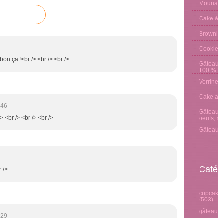
Mounas
Cake à
Browni
Cookie
 bon ça !<br /> <br /> <br />
Gâteau
100 % p
Verrine
Cake a
:46
Gâteau 
/> <br /> <br /> <br />
oeufs, 
Gâteau
Caté
r />
cupcake
(503)
gâteaux
:29