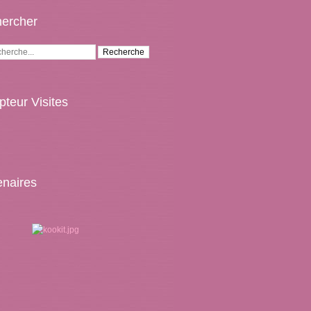
ercher
teur Visites
enaires