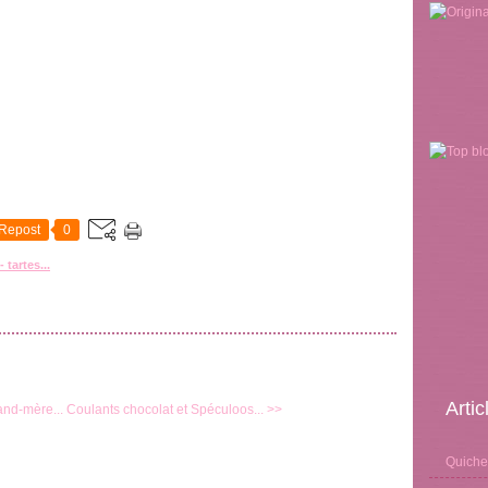
Repost
0
 tartes...
Arti
and-mère...
Coulants chocolat et Spéculoos... >>
Quiche