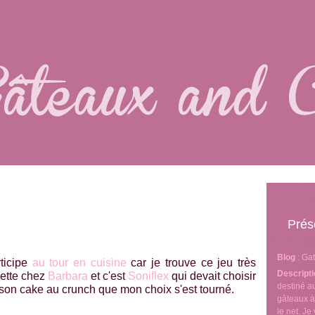
Prés
Blog
: Ga
rticipe
au tour en cuisine
car je trouve ce jeu très
Descript
cette chez
Barbara
et c'est
Soniflex
qui devait choisir
destiné 
 son cake au crunch que mon choix s'est tourné.
gâteaux à
le net. J