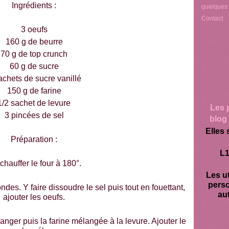
Ingrédients :
quelques
Contact
3 oeufs
160 g de beurre
70 g de top crunch
60 g de sucre
achets de sucre vanillé
150 g de farine
1/2 sachet de levure
Les 
3 pincées de sel
blog 
Elles 
Préparation :
L1
chauffer le four à 180°.
Les ut
pers
ndes. Y faire dissoudre le sel puis tout en fouettant,
aut
ajouter les oeufs.
anger puis la farine mélangée à la levure. Ajouter le