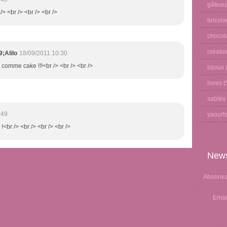
gâteau
/> <br /> <br /> <br />
bricol
chocol
créati
;Alilo
18/09/2011 10:30
 comme cake !!!<br /> <br /> <br />
bijoux
(
livres
(
sablés
:49
yaourt
 !<br /> <br /> <br /> <br />
News
Abonnez-
Emai