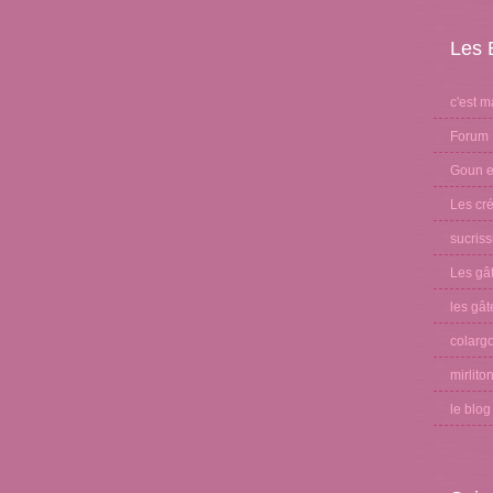
Les 
c'est m
Forum 
Goun et
Les cré
sucris
Les gâ
les gât
colargo
mirlito
le blo