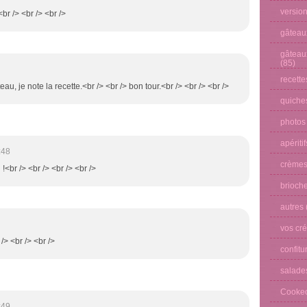
versio
 <br /> <br /> <br />
gâteau
gâteau
(85)
recette
u, je note la recette.<br /> <br /> bon tour.<br /> <br /> <br />
quiches
photos
apéritif
:48
crèmes
 !<br /> <br /> <br /> <br />
brioche
autres
vos cré
> <br /> <br />
confitu
salade
Cooke
:49