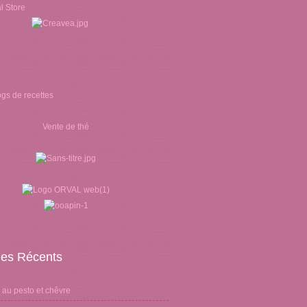
Vente de thé
cles Récents
 au pesto et chêvre