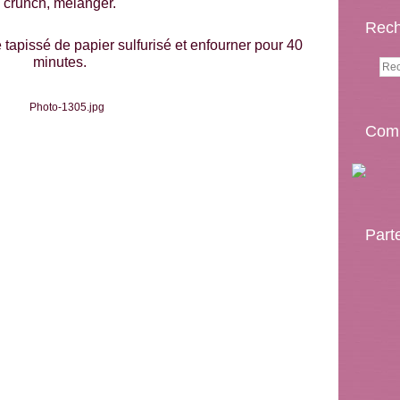
crunch, mélanger.
Rech
tapissé de papier sulfurisé et enfourner pour 40
minutes.
Comp
Part