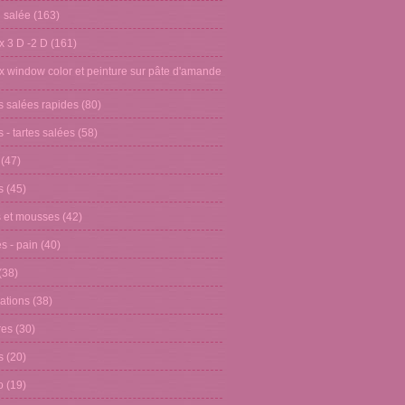
n salée
(163)
x 3 D -2 D
(161)
x window color et peinture sur pâte d'amande
s salées rapides
(80)
 - tartes salées
(58)
(47)
s
(45)
 et mousses
(42)
s - pain
(40)
(38)
ations
(38)
res
(30)
s
(20)
o
(19)