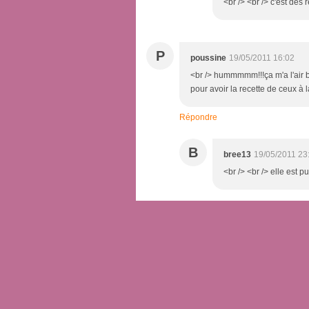
<br /> <br /> c'est des 
P
poussine
19/05/2011 16:02
<br /> hummmmm!!!ça m'a l'air bie
pour avoir la recette de ceux à l
Répondre
B
bree13
19/05/2011 23
<br /> <br /> elle est pu