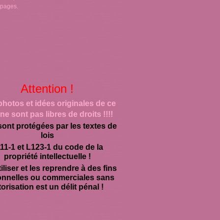
 pages.
Attention !
photos et idées originales de ce
ne sont pas libres de droits !!!!
sont protégées par les textes de
lois
11-1 et L123-1 du code de la
propriété intellectuelle !
iliser et les reprendre à des fins
onnelles ou commerciales sans
orisation est un délit pénal !