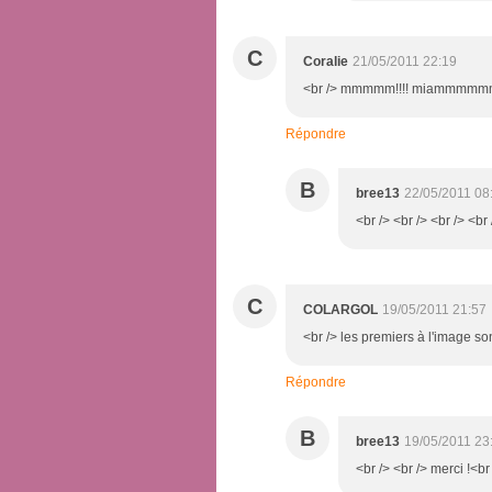
C
Coralie
21/05/2011 22:19
<br /> mmmmm!!!! miammmmmm!!!! 
Répondre
B
bree13
22/05/2011 08
<br /> <br /> <br /> <br 
C
COLARGOL
19/05/2011 21:57
<br /> les premiers à l'image sont
Répondre
B
bree13
19/05/2011 23
<br /> <br /> merci !<br 