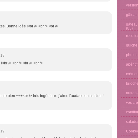
versio
gâteau
gâteau
kes. Bonne idée !<br /> <br /> <br />
(85)
recette
quiches
photos
:18
 !<br /> <br /> <br /> <br />
apéritif
crèmes
brioche
autres
nte bien +++<br /> très ingénieux, j'aime l'audace en cuisine !
vos cré
confitu
salade
Cooke
:19