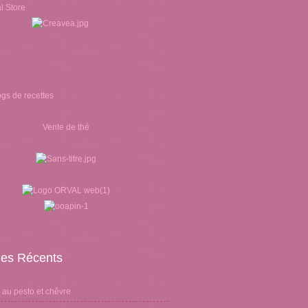
Vente de thé
cles Récents
 au pesto et chêvre