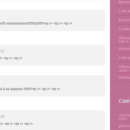
Mounas
Cake à
Browni
mmmmmmm!!!!!!!!lol!!!!!!!<br /> <br /> <br />
Cookie
Gâteau
100 % p
Verrine
:12
Cake a
/> <br /> <br />
Gâteau 
oeufs, 
Gâteau
 à se damner !!!!!!!!!<br /> <br /> <br />
Caté
cupcake
:18
(503)
/> <br /> <br /> <br />
gâteaux