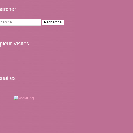
ercher
teur Visites
enaires