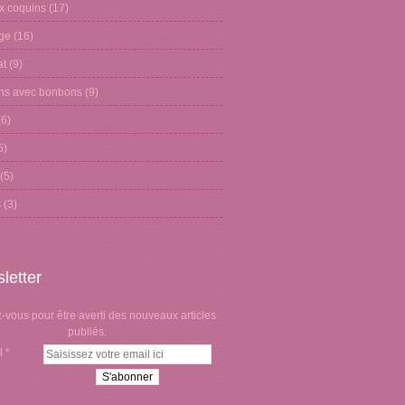
x coquins
(17)
age
(16)
at
(9)
ons avec bonbons
(9)
6)
5)
(5)
s
(3)
letter
vous pour être averti des nouveaux articles
publiés.
l