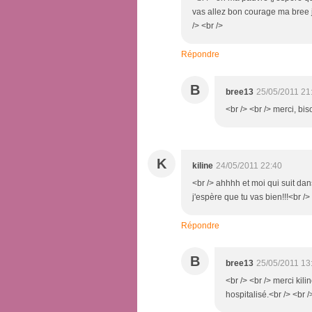
vas allez bon courage ma bree je
/> <br />
Répondre
B
bree13
25/05/2011 21
<br /> <br /> merci, bis
K
kiline
24/05/2011 22:40
<br /> ahhhh et moi qui suit 
j'espère que tu vas bien!!!<br /> 
Répondre
B
bree13
25/05/2011 13
<br /> <br /> merci kil
hospitalisé.<br /> <br /