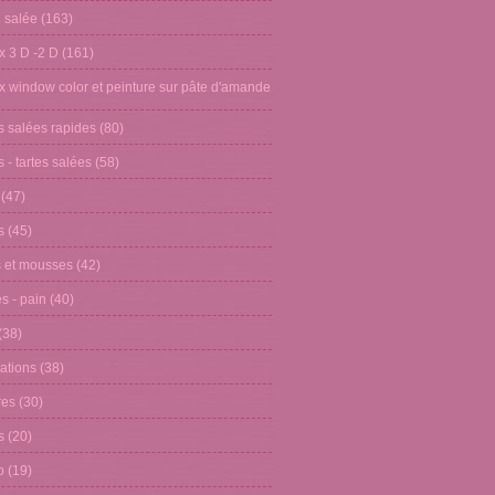
n salée
(163)
x 3 D -2 D
(161)
x window color et peinture sur pâte d'amande
s salées rapides
(80)
 - tartes salées
(58)
(47)
s
(45)
 et mousses
(42)
s - pain
(40)
(38)
ations
(38)
res
(30)
s
(20)
o
(19)