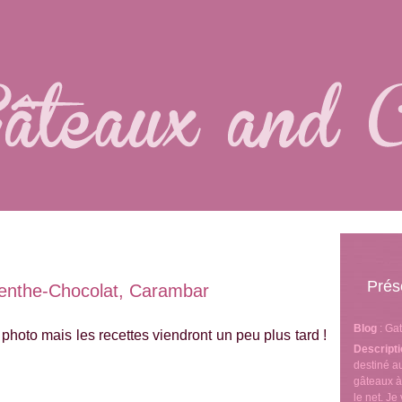
Prés
Menthe-Chocolat, Carambar
Blog
: Ga
a photo mais les recettes viendront un peu plus tard !
Descript
destiné 
gâteaux à
le net. J