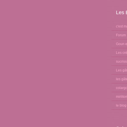
Les 
c'est m
Forum 
Goun et
Les cré
sucris
Les gâ
les gât
colargo
mirlito
le blo