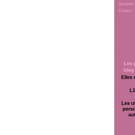
quelques
Contact
Les 
blog 
Elles 
L1
Les ut
pers
aut