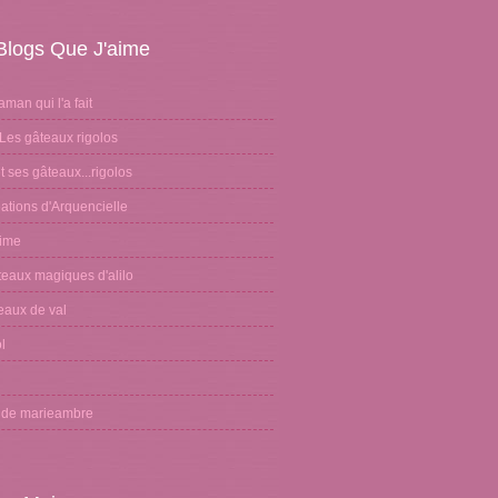
Blogs Que J'aime
aman qui l'a fait
Les gâteaux rigolos
 ses gâteaux...rigolos
ations d'Arquencielle
sime
teaux magiques d'alilo
eaux de val
l
n
g de marieambre