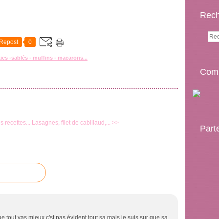
Rech
Repost
0
es -sablés - muffins - macarons...
Comp
 recettes...
Lasagnes, filet de cabillaud,... >>
Part
e tout vas mieux c'st pas évident tout sa mais je suis sur que sa