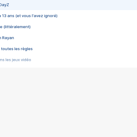
 DayZ
 a 13 ans (et vous l'avez ignoré)
e (littéralement)
im Rayan
 toutes les règles
s les jeux vidéo
us choquant de Rockstar ? - Le scandale BULLY
e plus moche de Steam
du RÊVE tourne au CAUCHEMAR
pendant 8 heures
it… à tort
umiliés par un jeu vidéo
ire - Final Fantasy 8