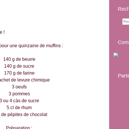
Rech
e !
Comp
pour une quinzaine de muffins :
140 g de beurre
140 g de sucre
170 g de farine
Part
achet de levure chimique
3 oeufs
3 pommes
3 ou 4 càs de sucre
5 cl de rhum
 de pépites de chocolat
Préparation :