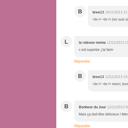
B
bree13
16/11/2013 11
<br /> <br /> j'en suis 
L
la raleuse nonna
12/11/2013 1
c est superbe ,j'ai faim
Répondre
B
bree13
12/11/2013 19
<br /> <br /> merci, bon
B
Bonheur du Jour
12/11/2013 0
Mais ça doit être délicieux ! Mer
Répondre