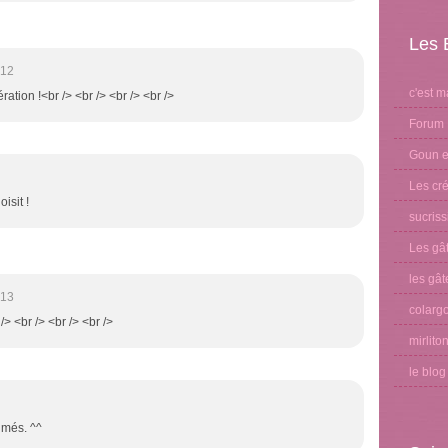
Les 
:12
c'est m
ation !<br /> <br /> <br /> <br />
Forum 
Goun et
Les cré
isit !
sucris
Les gâ
les gât
:13
colargo
/> <br /> <br /> <br />
mirlito
le blo
fumés. ^^