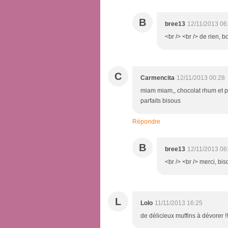
B
bree13
12/11/2013 06
<br /> <br /> de rien, b
C
Carmencita
12/11/2013 00:28
miam miam,, chocolat rhum et p
parfaits bisous
Répondre
B
bree13
12/11/2013 06
<br /> <br /> merci, bis
L
Lolo
11/11/2013 16:25
de délicieux muffins à dévorer !