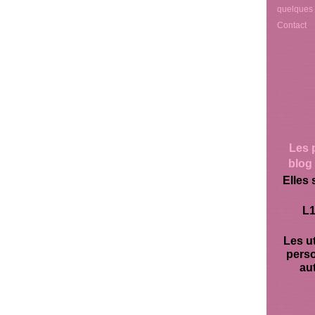
quelques
Contact
Les 
blog 
Elles 
L1
Les ut
pers
aut