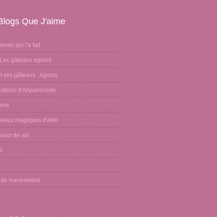
Blogs Que J'aime
aman qui l'a fait
Les gâteaux rigolos
 ses gâteaux...rigolos
ations d'Arquencielle
sime
teaux magiques d'alilo
eaux de val
l
n
g de marieambre