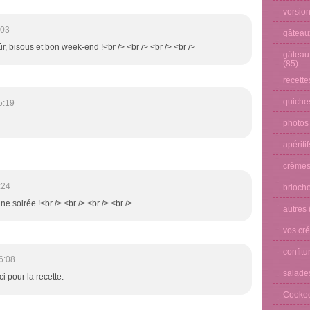
versio
:03
gâteau
sûr, bisous et bon week-end !<br /> <br /> <br /> <br />
gâteau
(85)
recette
quiches
5:19
photos
apéritif
crèmes
:24
brioche
ne soirée !<br /> <br /> <br /> <br />
autres
vos cré
confitu
6:08
salade
ci pour la recette.
Cooke