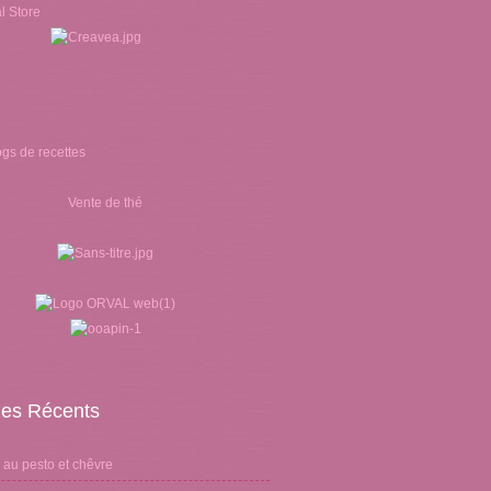
Vente de thé
cles Récents
 au pesto et chêvre