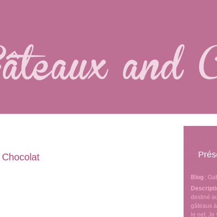
Prés
Chocolat
Blog
: Ga
Descript
destiné 
gâteaux à
le net. J