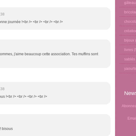
gâteau
bricol
:38
chocol
onne journée !<br /> <br /> <br /> <br />
créati
bijoux
(
livres
(
ommes, j'aime beaucoup cette association. Tes muffins sont
sablés
yaourt
:38
News
ous !<br /> <br /> <br /> <br />
Abonnez-
Emai
!! bisous