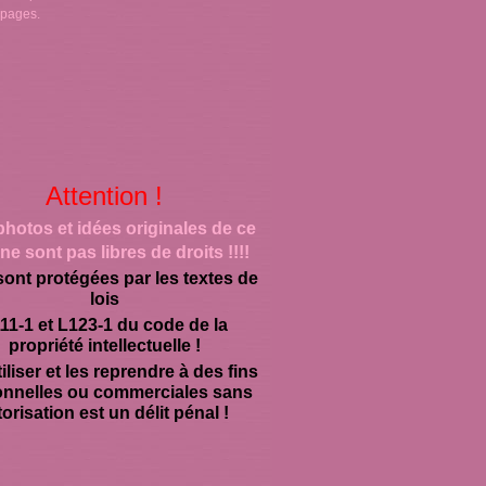
 pages.
Attention !
photos et idées originales de ce
ne sont pas libres de droits !!!!
sont protégées par les textes de
lois
11-1 et L123-1 du code de la
propriété intellectuelle !
iliser et les reprendre à des fins
onnelles ou commerciales sans
orisation est un délit pénal !