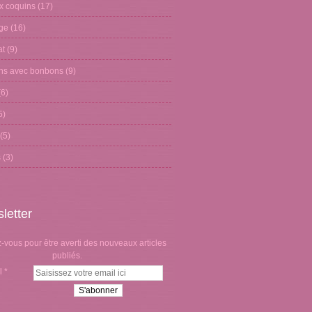
x coquins
(17)
age
(16)
at
(9)
ons avec bonbons
(9)
6)
5)
(5)
s
(3)
letter
vous pour être averti des nouveaux articles
publiés.
l