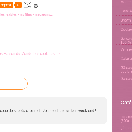
Mounas
Repost
0
Cake à
es -sablés - muffins - macarons...
Browni
Cookie
Gâteau
100 % p
Verrine
és Maison du Monde
Les cooknies >>
Cake a
Gâteau 
oeufs, 
Gâteau
Caté
ucoup de succès chez moi ! Je te souhaite un bon week-end !
cupcake
(503)
gâteaux