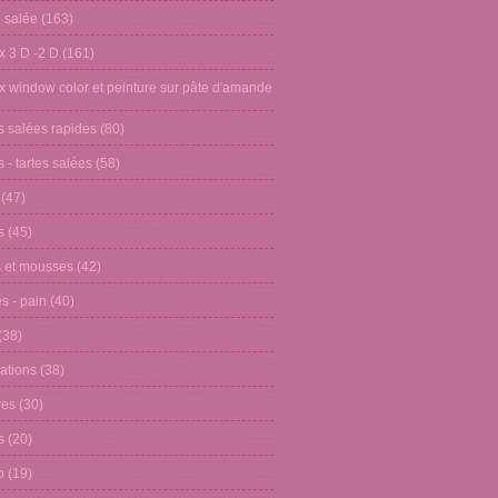
n salée
(163)
x 3 D -2 D
(161)
x window color et peinture sur pâte d'amande
s salées rapides
(80)
 - tartes salées
(58)
(47)
s
(45)
 et mousses
(42)
s - pain
(40)
(38)
ations
(38)
res
(30)
s
(20)
o
(19)