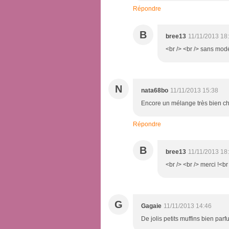
Répondre
B
bree13
11/11/2013 18
<br /> <br /> sans modér
N
nata68bo
11/11/2013 15:38
Encore un mélange très bien cho
Répondre
B
bree13
11/11/2013 18
<br /> <br /> merci !<br 
G
Gagaie
11/11/2013 14:46
De jolis petits muffins bien par