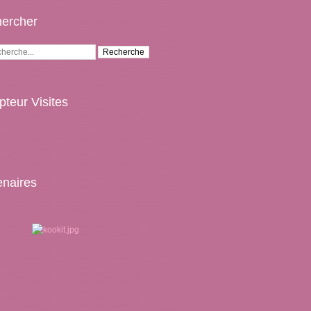
ercher
teur Visites
enaires