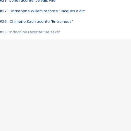
28 : Lorie raconte "Je vais vite"
#27 : Christophe Willem raconte "Jacques a dit"
#26 : Chimène Badi raconte "Entre nous"
#25 : Indochine raconte "3e sexe"
#24 : Zaho raconte "C'est chelou"
#23 : Patrick Bruel raconte "Au café des délices"
#22 : Kyo raconte "Le chemin"
#21 : Nolwenn Leroy raconte "Cassé"
#20 : Patrick Hernandez raconte "Born to be alive"
#19 : Lorie raconte "Près de moi"
#18 : Michael Jones raconte "A nos actes manqués" (avec Jean-Jacque
#17 : Khaled raconte "Aïcha"
#16 : Corneille raconte "Parce qu'on vient de loin"