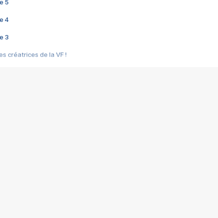
e 5
e 4
e 3
s créatrices de la VF !
e 2
e 1
e Mektoub My Love arrive enfin ! Rencontre avec Shaïn Boumedine et Sal
i : après Toni en famille
elle réalise le bouleversant Dites lui que je l'aime
ais ! Rencontre autour de Vie privée de Rebecca Zlotowski
 de Marguerite, Grave... Rencontre avec Ella Rumpf
 Les Rêveurs, un film intime sur la santé mentale
a avec un film sur le mouvement des Gilets jaunes