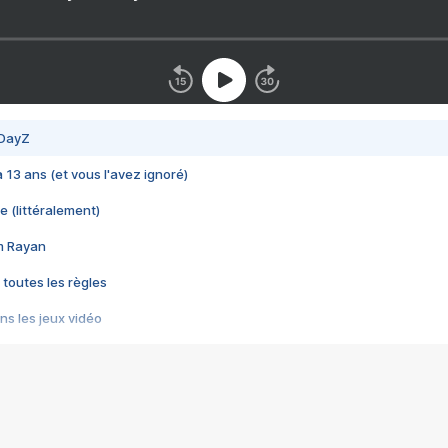
 DayZ
 a 13 ans (et vous l'avez ignoré)
e (littéralement)
im Rayan
 toutes les règles
s les jeux vidéo
us choquant de Rockstar ? - Le scandale BULLY
e plus moche de Steam
du RÊVE tourne au CAUCHEMAR