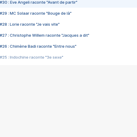
#30 : Eve Angeli raconte "Avant de partir"
#29 : MC Solaar raconte "Bouge de là"
28 : Lorie raconte "Je vais vite"
#27 : Christophe Willem raconte "Jacques a dit"
#26 : Chimène Badi raconte "Entre nous"
#25 : Indochine raconte "3e sexe"
#24 : Zaho raconte "C'est chelou"
#23 : Patrick Bruel raconte "Au café des délices"
#22 : Kyo raconte "Le chemin"
#21 : Nolwenn Leroy raconte "Cassé"
#20 : Patrick Hernandez raconte "Born to be alive"
#19 : Lorie raconte "Près de moi"
#18 : Michael Jones raconte "A nos actes manqués" (avec Jean-Jacque