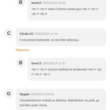
B
bree13
25/02/2014 18:33
<br /> <br /> merci ! bonne soirée guy !<br /> <br />
<br /> <br />
C
Cécile CC
25/02/2014 11:14
Il est joliment présenté, ce doit être délicieux.
Répondre
B
bree13
25/02/2014 12:37
<br /> <br /> encore meilleur le lendemain !<br /> <br
/> <br /> <br />
G
Gagaie
25/02/2014 09:46
Visuellement on croirait du tiramisù. Maintenant, au goût, ça
doit être autre chose...