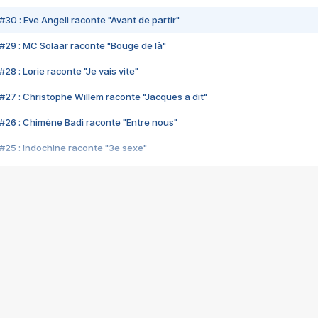
#30 : Eve Angeli raconte "Avant de partir"
#29 : MC Solaar raconte "Bouge de là"
28 : Lorie raconte "Je vais vite"
#27 : Christophe Willem raconte "Jacques a dit"
#26 : Chimène Badi raconte "Entre nous"
#25 : Indochine raconte "3e sexe"
#24 : Zaho raconte "C'est chelou"
#23 : Patrick Bruel raconte "Au café des délices"
#22 : Kyo raconte "Le chemin"
#21 : Nolwenn Leroy raconte "Cassé"
#20 : Patrick Hernandez raconte "Born to be alive"
#19 : Lorie raconte "Près de moi"