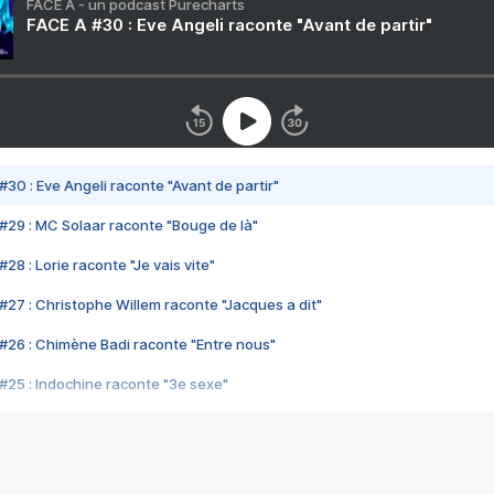
FACE A - un podcast Purecharts
FACE A #30 : Eve Angeli raconte "Avant de partir"
#30 : Eve Angeli raconte "Avant de partir"
#29 : MC Solaar raconte "Bouge de là"
28 : Lorie raconte "Je vais vite"
#27 : Christophe Willem raconte "Jacques a dit"
#26 : Chimène Badi raconte "Entre nous"
#25 : Indochine raconte "3e sexe"
#24 : Zaho raconte "C'est chelou"
#23 : Patrick Bruel raconte "Au café des délices"