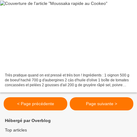
Très pratique quand on est pressé et très bon ! Ingrédients : 1 oignon 500 g
de boeuf haché 700 g d'aubergines 2 càs d'huile d'olive 1 boîte de tomates
concassées et pelées 2 gousses d'ail 200 g de gruyère râpé sel, poivre
Préparation : Laver l'aubergine...
< Page précédente
Page suivante >
Hébergé par Overblog
Top articles