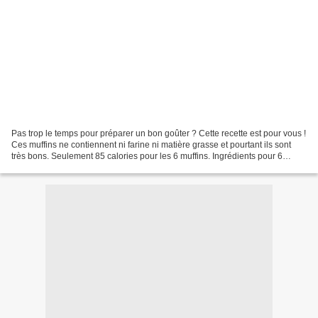
Pas trop le temps pour préparer un bon goûter ? Cette recette est pour vous !
Ces muffins ne contiennent ni farine ni matière grasse et pourtant ils sont
très bons. Seulement 85 calories pour les 6 muffins. Ingrédients pour 6
muffins : 2 oeufs 80 g de...