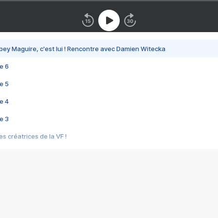
bey Maguire, c'est lui ! Rencontre avec Damien Witecka
e 6
e 5
e 4
e 3
s créatrices de la VF !
e 2
e 1
e Mektoub My Love arrive enfin ! Rencontre avec Shaïn Boumedine et Sal
i : après Toni en famille