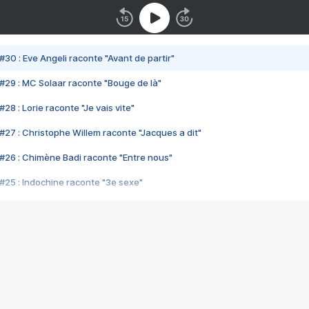
#30 : Eve Angeli raconte "Avant de partir"
#29 : MC Solaar raconte "Bouge de là"
28 : Lorie raconte "Je vais vite"
#27 : Christophe Willem raconte "Jacques a dit"
#26 : Chimène Badi raconte "Entre nous"
#25 : Indochine raconte "3e sexe"
#24 : Zaho raconte "C'est chelou"
#23 : Patrick Bruel raconte "Au café des délices"
#22 : Kyo raconte "Le chemin"
#21 : Nolwenn Leroy raconte "Cassé"
#20 : Patrick Hernandez raconte "Born to be alive"