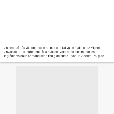
J'ai craqué très vite pour cette recette que j'ai vu ce matin chez Michèle.
J'avais tous les ingrédients à la maison. Voici donc mes mandises.
Ingrédients pour 12 mandises : 160 g de sucre 1 yaourt 2 oeufs 150 g de
farine 1 càc de levure 100 g d'huile...