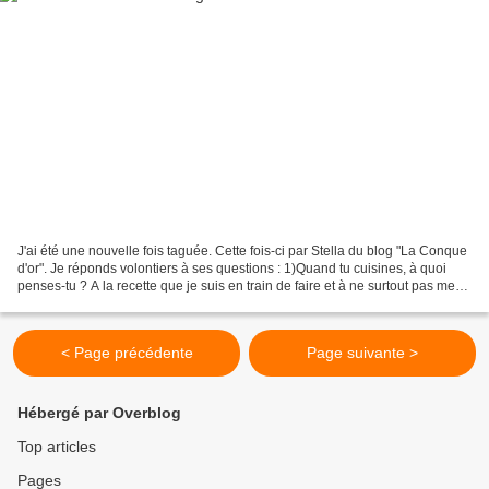
J'ai été une nouvelle fois taguée. Cette fois-ci par Stella du blog "La Conque
d'or". Je réponds volontiers à ses questions : 1)Quand tu cuisines, à quoi
penses-tu ? A la recette que je suis en train de faire et à ne surtout pas me
tromper dans le dosage...
< Page précédente
Page suivante >
Hébergé par Overblog
Top articles
Pages