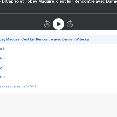
 DiCaprio et Tobey Maguire, c'est lui ! Rencontre avec Dam
bey Maguire, c'est lui ! Rencontre avec Damien Witecka
e 6
e 5
e 4
e 3
s créatrices de la VF !
e 2
e 1
e Mektoub My Love arrive enfin ! Rencontre avec Shaïn Boumedine et Sal