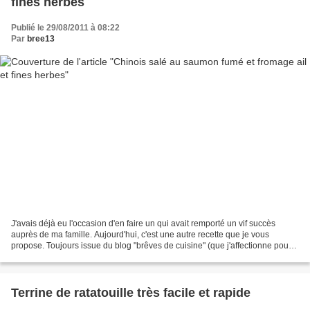
fines herbes
Publié le 29/08/2011 à 08:22
Par
bree13
J'avais déjà eu l'occasion d'en faire un qui avait remporté un vif succès
auprès de ma famille. Aujourd'hui, c'est une autre recette que je vous
propose. Toujours issue du blog "brêves de cuisine" (que j'affectionne pour
ses bonnes recettes), il a aussi...
Terrine de ratatouille très facile et rapide