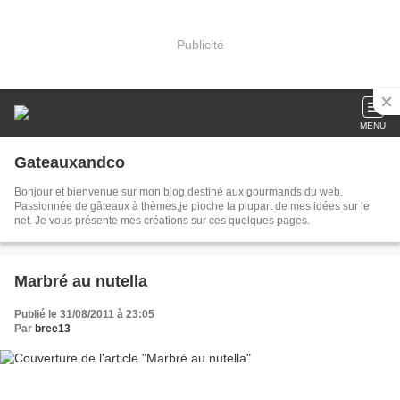
Publicité
MENU
Gateauxandco
Bonjour et bienvenue sur mon blog destiné aux gourmands du web.
Passionnée de gâteaux à thèmes,je pioche la plupart de mes idées sur le
net. Je vous présente mes créations sur ces quelques pages.
Marbré au nutella
Publié le 31/08/2011 à 23:05
Par
bree13