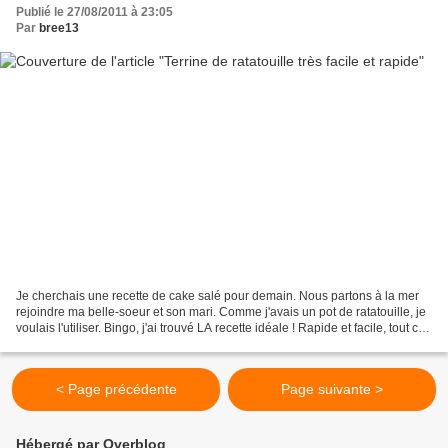
Publié le 27/08/2011 à 23:05
Par
bree13
Je cherchais une recette de cake salé pour demain. Nous partons à la mer
rejoindre ma belle-soeur et son mari. Comme j'avais un pot de ratatouille, je
voulais l'utiliser. Bingo, j'ai trouvé LA recette idéale ! Rapide et facile, tout ce
qu'il me fallait...
< Page précédente
Page suivante >
Hébergé par Overblog