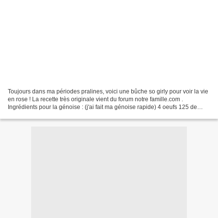
Toujours dans ma périodes pralines, voici une bûche so girly pour voir la vie
en rose ! La recette très originale vient du forum notre famille.com .
Ingrédients pour la génoise : (j'ai fait ma génoise rapide) 4 oeufs 125 de
sucre 125 g de farine 1/2 sachet...