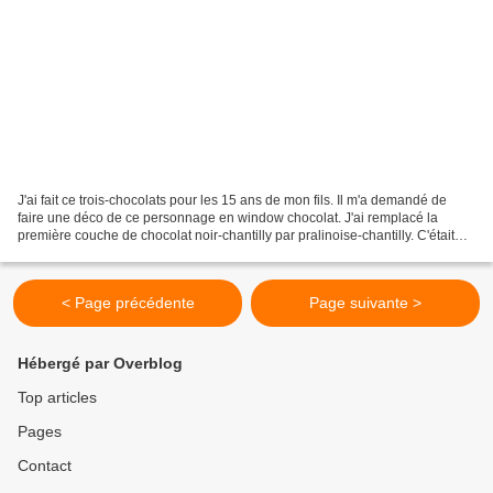
J'ai fait ce trois-chocolats pour les 15 ans de mon fils. Il m'a demandé de
faire une déco de ce personnage en window chocolat. J'ai remplacé la
première couche de chocolat noir-chantilly par pralinoise-chantilly. C'était
divin !
< Page précédente
Page suivante >
Hébergé par Overblog
Top articles
Pages
Contact