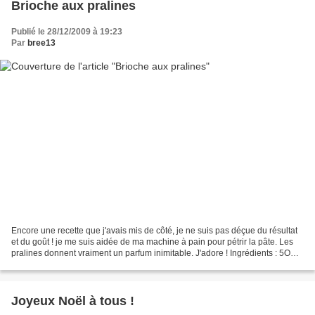
Brioche aux pralines
Publié le 28/12/2009 à 19:23
Par
bree13
Encore une recette que j'avais mis de côté, je ne suis pas déçue du résultat
et du goût ! je me suis aidée de ma machine à pain pour pétrir la pâte. Les
pralines donnent vraiment un parfum inimitable. J'adore ! Ingrédients : 5OO g
de farine 2 oeufs 20...
Joyeux Noël à tous !