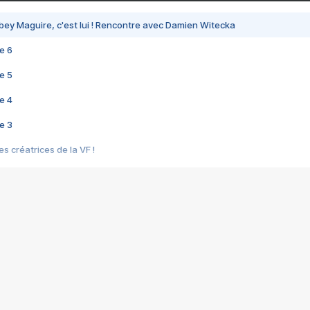
bey Maguire, c'est lui ! Rencontre avec Damien Witecka
e 6
e 5
e 4
e 3
s créatrices de la VF !
e 2
e 1
e Mektoub My Love arrive enfin ! Rencontre avec Shaïn Boumedine et Sal
i : après Toni en famille
elle réalise le bouleversant Dites lui que je l'aime
ais ! Rencontre autour de Vie privée de Rebecca Zlotowski