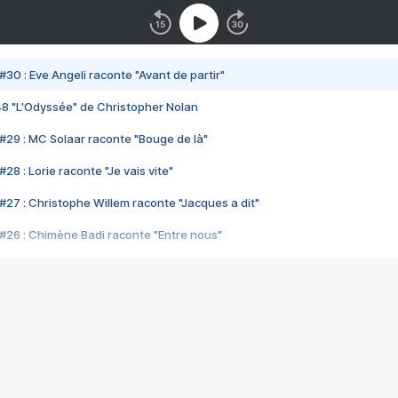
#30 : Eve Angeli raconte "Avant de partir"
48 "L'Odyssée" de Christopher Nolan
#29 : MC Solaar raconte "Bouge de là"
28 : Lorie raconte "Je vais vite"
#27 : Christophe Willem raconte "Jacques a dit"
#26 : Chimène Badi raconte "Entre nous"
#25 : Indochine raconte "3e sexe"
#24 : Zaho raconte "C'est chelou"
#23 : Patrick Bruel raconte "Au café des délices"
#22 : Kyo raconte "Le chemin"
#21 : Nolwenn Leroy raconte "Cassé"