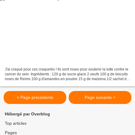
J'ai craqué pour ces craquelés ! Ils sont roses pour soutenir la lutte contre le
cancer du sein. Ingrédients : 120 g de sucre glace 2 oeufs 100 g de biscuits
roses de Reims 100 g d'amandes en poudre 15 g de maïzena 1/2 sachet de
levure chimique 1 pincée...
< Page précédente
Page suivante >
Hébergé par Overblog
Top articles
Pages