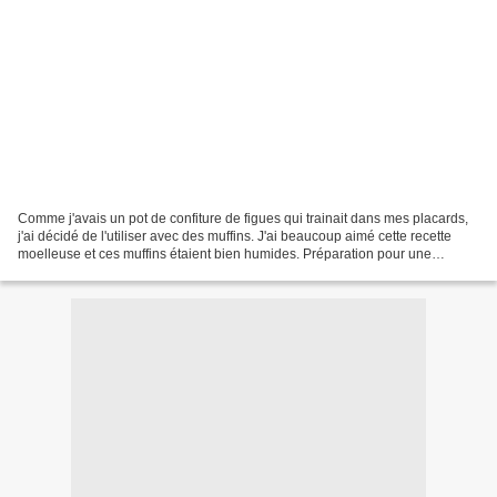
Comme j'avais un pot de confiture de figues qui trainait dans mes placards,
j'ai décidé de l'utiliser avec des muffins. J'ai beaucoup aimé cette recette
moelleuse et ces muffins étaient bien humides. Préparation pour une
quizaine de muffins : 300 g de...