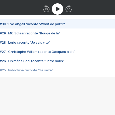
#30 : Eve Angeli raconte "Avant de partir"
#29 : MC Solaar raconte "Bouge de là"
28 : Lorie raconte "Je vais vite"
#27 : Christophe Willem raconte "Jacques a dit"
#26 : Chimène Badi raconte "Entre nous"
#25 : Indochine raconte "3e sexe"
#24 : Zaho raconte "C'est chelou"
#23 : Patrick Bruel raconte "Au café des délices"
#22 : Kyo raconte "Le chemin"
#21 : Nolwenn Leroy raconte "Cassé"