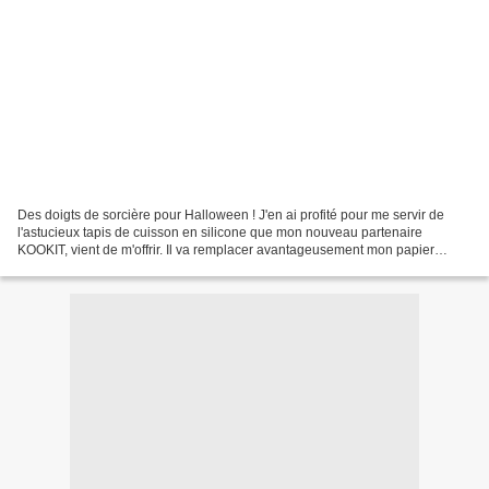
Des doigts de sorcière pour Halloween ! J'en ai profité pour me servir de
l'astucieux tapis de cuisson en silicone que mon nouveau partenaire
KOOKIT, vient de m'offrir. Il va remplacer avantageusement mon papier
sulfurisé pour mes génoises ou sablés car...