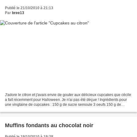
Publié le 21/10/2010 à 21:13
Par
bree13
J'adore le citron et j'avais envie de gouter aux délicieux cupcakes que cécile
a fait récemment pour Halloween. Je n'ai pas été déçue ! Ingrédients pour
une vingtaine de cupcakes : 150 g de sucre semoule 3 oeufs 150 g de
beurre 120 g de farine 60 g de...
Muffins fondants au chocolat noir
Publié le 19/10/2010 à 19:28