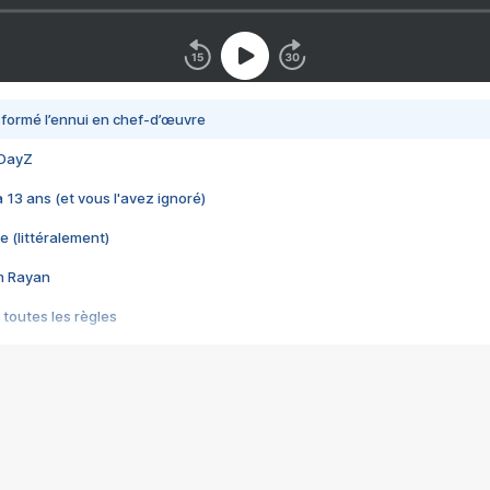
nsformé l’ennui en chef-d’œuvre
 DayZ
 a 13 ans (et vous l'avez ignoré)
e (littéralement)
im Rayan
 toutes les règles
s les jeux vidéo
us choquant de Rockstar ? - Le scandale BULLY
e plus moche de Steam
du RÊVE tourne au CAUCHEMAR